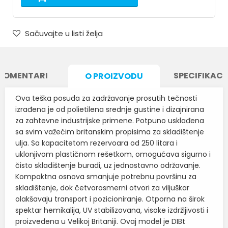
Sačuvajte u listi želja
KOMENTARI
SPECIFIKACI
O PROIZVODU
Ova teška posuda za zadržavanje prosutih tečnosti
izrađena je od polietilena srednje gustine i dizajnirana
za zahtevne industrijske primene. Potpuno usklađena
sa svim važećim britanskim propisima za skladištenje
ulja. Sa kapacitetom rezervoara od 250 litara i
uklonjivom plastičnom rešetkom, omogućava sigurno i
čisto skladištenje buradi, uz jednostavno održavanje.
Kompaktna osnova smanjuje potrebnu površinu za
skladištenje, dok četvorosmerni otvori za viljuškar
olakšavaju transport i pozicioniranje. Otporna na širok
spektar hemikalija, UV stabilizovana, visoke izdržljivosti i
proizvedena u Velikoj Britaniji. Ovaj model je DIBt