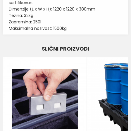
sertifikovan.
Dimenzije (L x W x H): 1220 x 1220 x 380mm
Težina: 32kg
Zapremina: 250l
Maksimalna nosivost: 1500kg
Karakteristika
Vrednost
Ime/Nadimak
SLIČNI PROIZVODI
AKUMULACIONE PALETE ZA
Kategorija
SAKUPLJANJE TEČNOSTI
Email
BOJA
ŽUTA
Brend
ROMOLD
Poruka
POŠALJI