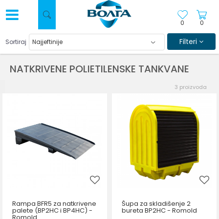
0
0
Filteri
Sortiraj
NATKRIVENE POLIETILENSKE TANKVANE
3
proizvoda
Rampa BFR5 za natkrivene
Šupa za skladišenje 2
palete (BP2HC i BP4HC) -
bureta BP2HC - Romold
Romold