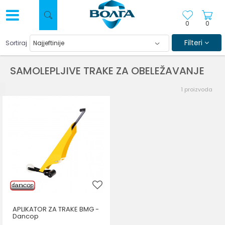
0
0
Filteri
Sortiraj
SAMOLEPLJIVE TRAKE ZA OBELEŽAVANJE
1
proizvoda
APLIKATOR ZA TRAKE BMG -
Dancop