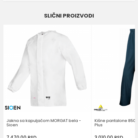
Ime/Nadimak
SLIČNI PROIZVODI
Email
Poruka
POŠALJI
Jakna sa kapuljačom MORGAT bela -
Kišne pantalone 850P
Sioen
Plus
7.470,00
RSD
3.010,00
RSD