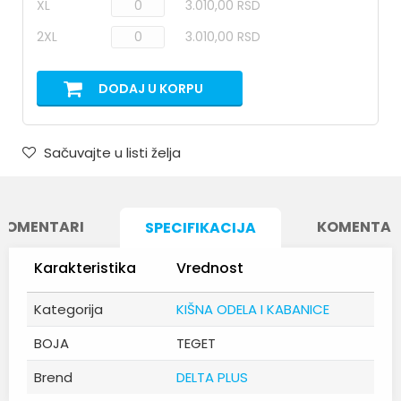
XL
3.010,00 RSD
2XL
3.010,00 RSD
DODAJ U KORPU
Sačuvajte u listi želja
KOMENTARI
KOMENTAR
SPECIFIKACIJA
Karakteristika
Vrednost
Kategorija
KIŠNA ODELA I KABANICE
BOJA
TEGET
Brend
DELTA PLUS