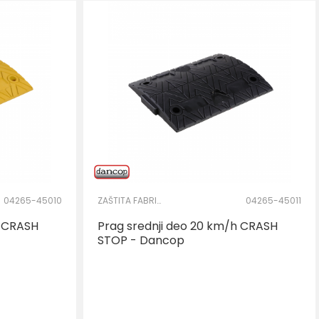
04265-45010
ZAŠTITA FABRIČKOG KRUGA
04265-45011
h CRASH
Prag srednji deo 20 km/h CRASH
STOP - Dancop