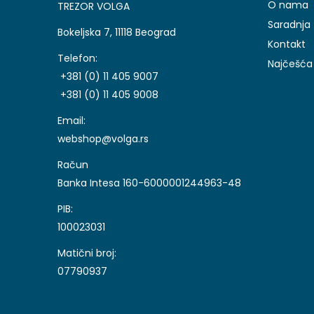
O nama
TREZOR VOLGA
Saradnja
Bokeljska 7, 11118 Beograd
Kontakt
Telefon:
Najčešća 
+381 (0) 11 405 9007
+381 (0) 11 405 9008
Email:
webshop@volga.rs
Račun
Banka Intesa 160-6000001244963-48
PIB:
100023031
Matični broj:
07790937