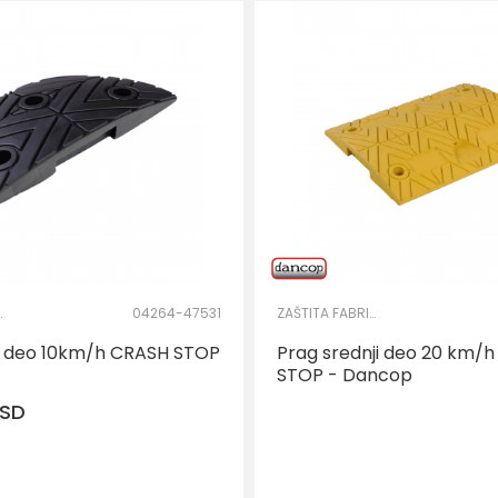
OG KRUGA
04264-47531
ZAŠTITA FABRIČKOG KRUGA
ji deo 10km/h CRASH STOP
Prag srednji deo 20 km/
STOP - Dancop
SD
DODAJ U KORPU