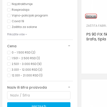
Najatraktivnije
Rasprodaja
Vojno-policijski program
Covid 19
ZAŠTITA FABRIČK
Zaštita za salone
PS 90 FIX f
Prikažite više
šrafa, tipl
Cena
0 - 1.500 RSD (2)
1.501 - 2.500 RSD (1)
2.501 - 3.000 RSD (9)
3.001 - 12.000 RSD (2)
12.001 - 21.000 RSD (1)
Naziv ili šifra proizvoda
PRETRAŽI