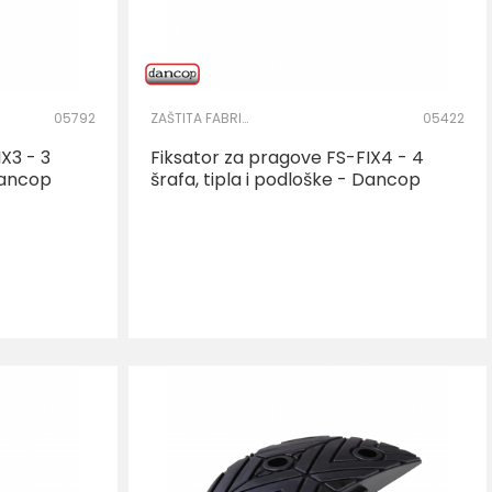
05792
ZAŠTITA FABRIČKOG KRUGA
05422
X3 - 3
Fiksator za pragove FS-FIX4 - 4
 Dancop
šrafa, tipla i podloške - Dancop