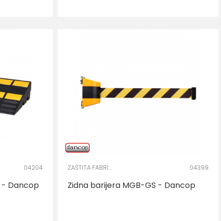
04204
ZAŠTITA FABRIČKOG KRUGA
04399
0 - Dancop
Zidna barijera MGB-GS - Dancop