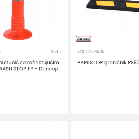
OG KRUGA
05417
ZAŠTITA FABRIČKOG KRUGA
lni stubić sa reflektujućim
PARKSTOP graničnik PS9
RASH STOP FP - Dancop