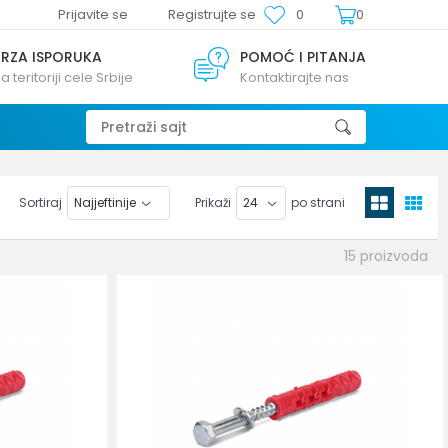
Prijavite se
Registrujte se
0
0
BRZA ISPORUKA
POMOĆ I PITANJA
a teritoriji cele Srbije
Kontaktirajte nas
Pretraži sajt
Sortiraj
Prikaži
po strani
15
proizvoda