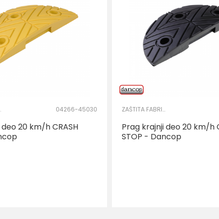
OG KRUGA
04266-45030
ZAŠTITA FABRIČKOG KRUGA
ji deo 20 km/h CRASH
Prag krajnji deo 20 km/h
ncop
STOP - Dancop