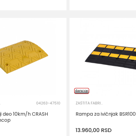
OG KRUGA
04263-47510
ZAŠTITA FABRIČKOG KRUGA
ji deo 10km/h CRASH
Rampa za ivičnjak BSR10
ncop
13.960,00
RSD