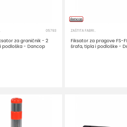
OG KRUGA
05793
ZAŠTITA FABRIČKOG KRUGA
iksator za graničnik - 2
Fiksator za pragove FS-FI
a i podloška - Dancop
šrafa, tipla i podloške -