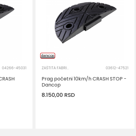
04266-45031
ZAŠTITA FABRIČKOG KRUGA
03612-47521
 CRASH
Prag početni 10km/h CRASH STOP -
Dancop
8.150,00
RSD
DODAJ U KORPU