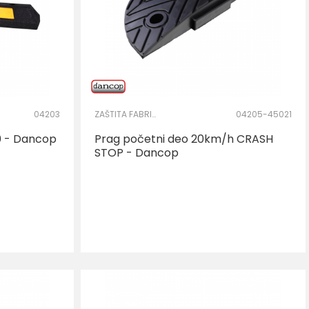
04203
ZAŠTITA FABRIČKOG KRUGA
04205-45021
0 - Dancop
Prag početni deo 20km/h CRASH
STOP - Dancop