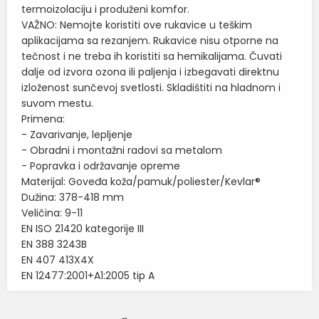
termoizolaciju i produženi komfor.
VAŽNO: Nemojte koristiti ove rukavice u teškim
aplikacijama sa rezanjem. Rukavice nisu otporne na
tečnost i ne treba ih koristiti sa hemikalijama. Čuvati
dalje od izvora ozona ili paljenja i izbegavati direktnu
izloženost sunčevoj svetlosti. Skladištiti na hladnom i
suvom mestu.
Primena:
- Zavarivanje, lepljenje
- Obradni i montažni radovi sa metalom
- Popravka i održavanje opreme
Materijal: Goveđa koža/pamuk/poliester/Kevlar®
Dužina: 378-418 mm
Veličina: 9-11
EN ISO 21420 kategorije III
EN 388 3243B
EN 407 413X4X
EN 12477:2001+A1:2005 tip A
Karakteristika
Vrednost
Ime/Nadimak