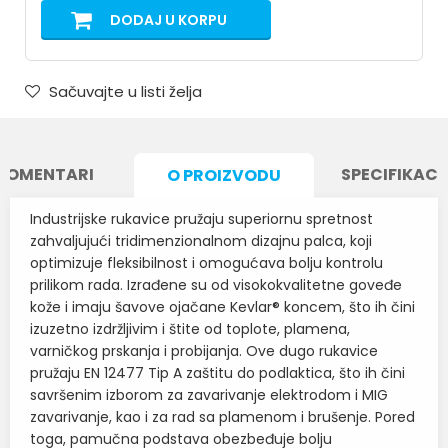
DODAJ U KORPU
Sačuvajte u listi želja
KOMENTARI
SPECIFIKACI
O PROIZVODU
Industrijske rukavice pružaju superiornu spretnost
zahvaljujući tridimenzionalnom dizajnu palca, koji
optimizuje fleksibilnost i omogućava bolju kontrolu
prilikom rada. Izrađene su od visokokvalitetne goveđe
kože i imaju šavove ojačane Kevlar® koncem, što ih čini
izuzetno izdržljivim i štite od toplote, plamena,
varničkog prskanja i probijanja. Ove dugo rukavice
pružaju EN 12477 Tip A zaštitu do podlaktica, što ih čini
savršenim izborom za zavarivanje elektrodom i MIG
zavarivanje, kao i za rad sa plamenom i brušenje. Pored
toga, pamučna podstava obezbeđuje bolju