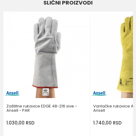
SLIČNI PROIZVODI
Kategorija
RUKAVICE ZA ZAVARIVAČE
Email
Brend
ANSELL
BOJA
BELA
Poruka
POŠALJI
Zaštitne rukavice EDGE 48-216 sive -
Varilačke rukavice A
Ansell - PAR
Ansell
1.030,00
RSD
1.740,00
RSD