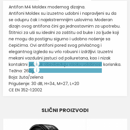
Antifon M4 Moldex modernog dizajna.
Antifoni Moldex su izuzetno udobni i napravljeni su da
se odupru čak i najekstremnijim uslovima. Moderan
dizajn ovog antifona čini ga jednostavnim za upotrebu.
Štitnici za uši su idealni za zaštitu od buke i za ljude koji
ne mogu da postignu sigurno i udobno nošenje sa
čepićima. Ovi antifoni pored svog privlačnog i
elegantnog izgleda su vrlo robusni i izdržljivi. Izuzetni
mekani vazdušni jastuci od poliuretana, kao i nizak
kontaktni pritisak obezbeđuju visoku udobnost korisnika.
Težina: 260g
Boja: žuta/zelena
Prigušenje: 30 dB, H=34, M=27, L=20
CE EN 352-1:2002
Karakteristika
Vrednost
Ime/Nadimak
SLIČNI PROIZVODI
Kategorija
ANTIFONI
Email
Brend
MOLDEX