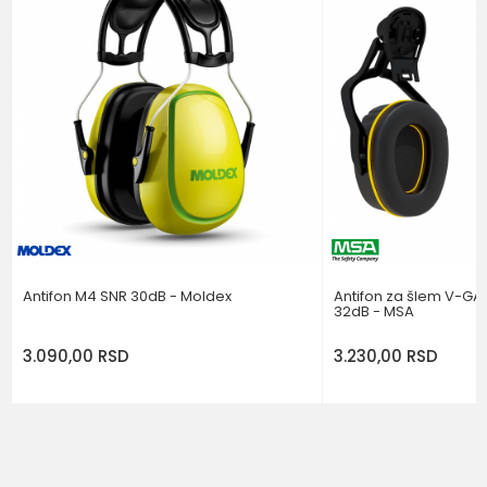
NIVO ZAŠTITE
SNR 30 DB
Poruka
POŠALJI
Antifon M4 SNR 30dB - Moldex
Antifon za šlem V-GA
32dB - MSA
3.090,00
RSD
3.230,00
RSD