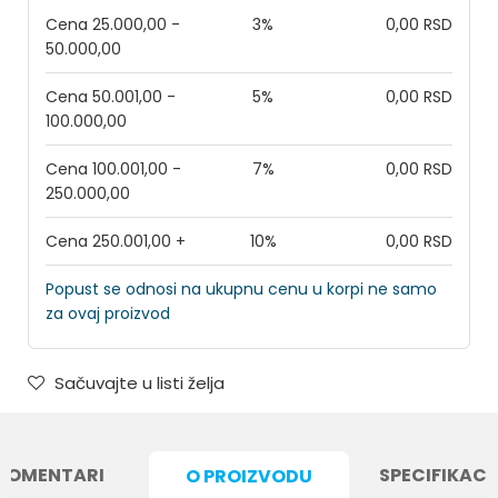
Cena 25.000,00 -
3%
0,00 RSD
50.000,00
Cena 50.001,00 -
5%
0,00 RSD
100.000,00
Cena 100.001,00 -
7%
0,00 RSD
250.000,00
Cena 250.001,00 +
10%
0,00 RSD
Popust se odnosi na ukupnu cenu u korpi ne samo
za ovaj proizvod
Sačuvajte u listi želja
KOMENTARI
SPECIFIKACI
O PROIZVODU