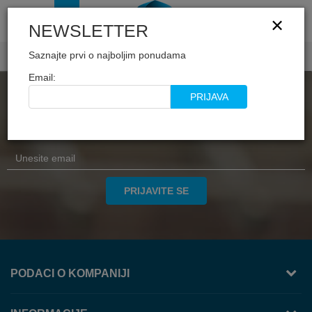
×
NEWSLETTER
0
0
Saznajte prvi o najboljim ponudama
Email:
PRIJAVA
NEWSLETTER
PRIJAVITE SE
PODACI O KOMPANIJI
TREZOR VOLGA