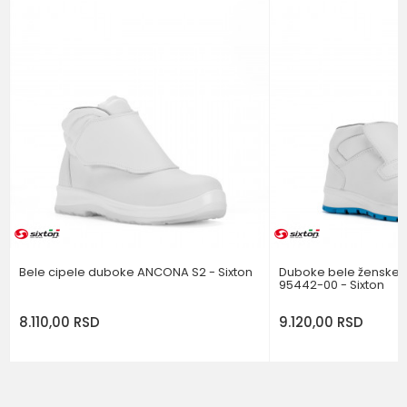
BOJA
BELA
Poruka
NIVO ZAŠTITE OBUĆE
S2
POŠALJI
Bele cipele duboke ANCONA S2 - Sixton
Duboke bele ženske c
95442-00 - Sixton
8.110,00
RSD
9.120,00
RSD