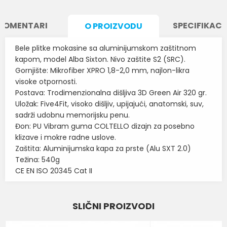
KOMENTARI
SPECIFIKACI
O PROIZVODU
Bele plitke mokasine sa aluminijumskom zaštitnom
kapom, model Alba Sixton. Nivo zaštite S2 (SRC).
Gornjište: Mikrofiber XPRO 1,8-2,0 mm, najlon-likra
visoke otpornosti.
Postava: Trodimenzionalna dišljiva 3D Green Air 320 gr.
Uložak: Five4Fit, visoko dišljiv, upijajući, anatomski, suv,
sadrži udobnu memorijsku penu.
Đon: PU Vibram guma COLTELLO dizajn za posebno
klizave i mokre radne uslove.
Zaštita: Aluminijumska kapa za prste (Alu SXT 2.0)
Težina: 540g
CE EN ISO 20345 Cat II
Karakteristika
Vrednost
Ime/Nadimak
SLIČNI PROIZVODI
Kategorija
BELE CIPELE I KLOMPE
Email
Brend
SIXTON