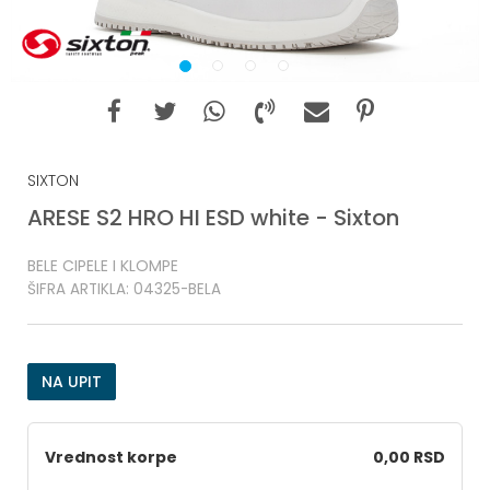
1
2
3
4
SIXTON
ARESE S2 HRO HI ESD white - Sixton
BELE CIPELE I KLOMPE
ŠIFRA ARTIKLA:
04325-BELA
NA UPIT
Vrednost korpe
0,00 RSD