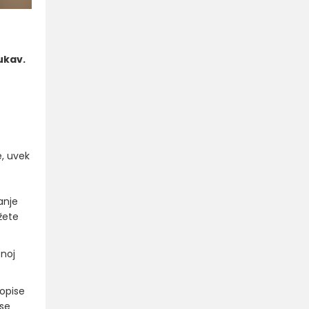
rukav.
e, uvek
anje
žete
čnoj
ropise
 se