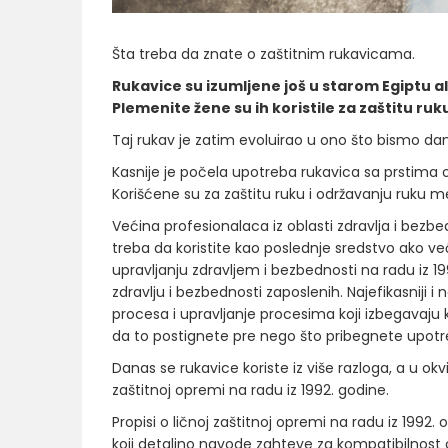
Šta treba da znate o zaštitnim rukavicama.
Rukavice su izumljene još u starom Egiptu ali 
Plemenite žene su ih koristile za zaštitu ruku
Taj rukav je zatim evoluirao u ono što bismo d
Kasnije je počela upotreba rukavica sa prstima 
Korišćene su za zaštitu ruku i održavanju ruku meki
Većina profesionalaca iz oblasti zdravlja i bez
treba da koristite kao poslednje sredstvo ako već
upravljanju zdravljem i bezbednosti na radu iz 19
zdravlju i bezbednosti zaposlenih. Najefikasniji 
procesa i upravljanje procesima koji izbegavaj
da to postignete pre nego što pribegnete upotreb
Danas se rukavice koriste iz više razloga, a u okv
zaštitnoj opremi na radu iz 1992. godine.
Propisi o ličnoj zaštitnoj opremi na radu iz 1992
koji detaljno navode zahteve za kompatibilnost 