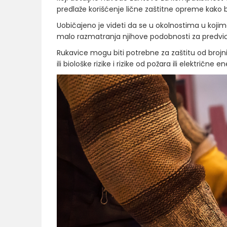
predlaže korišćenje lične zaštitne opreme kako
Uobičajeno je videti da se u okolnostima u kojima
malo razmatranja njihove podobnosti za predviđ
Rukavice mogu biti potrebne za zaštitu od brojnih
ili biološke rizike i rizike od požara ili električne en