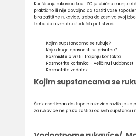
Korišćenje rukavica kao LZO je obično manje efi
praktično ili nije dovoljno da zaštiti vaše zapo
bira zaštitne rukavice, treba da zasniva svoj izbo
treba da razmotre sledećih pet stvari:
Kojim supstancama se rukuje?
Koje druge opasnosti su prisutne?
Razmislite o vrsti i trajanju kontakta
Razmotrite korisnika – veličinu i udobnost
Razmotrite zadatak
Kojim supstancama se ruk
Širok asortiman dostupnih rukavica razlikuje se po 
za rukavice ne pruža zaštitu od svih supstanci 
Vodootporne rukavice/„Mo