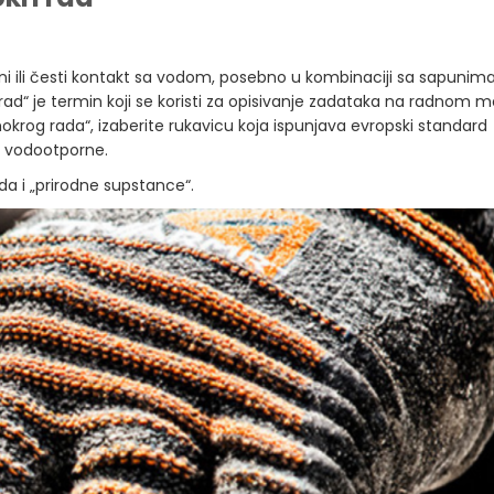
ni ili česti kontakt sa vodom, posebno u kombinaciji sa sapunima
rad“ je termin koji se koristi za opisivanje zadataka na radnom 
„mokrog rada“, izaberite rukavicu koja ispunjava evropski standard
e vodootporne.
a i „prirodne supstance“.