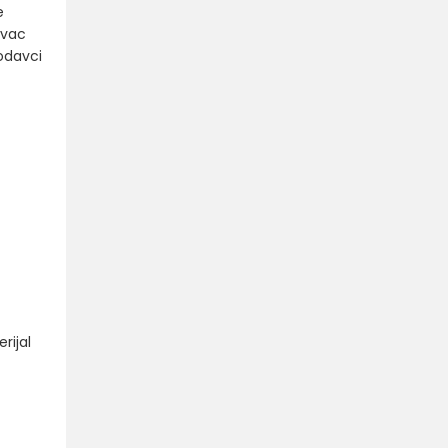
e
avac
lodavci
rijal