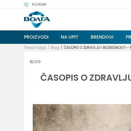
Kontakt
PROIZVODI
NA UPIT
BRENDOVI
P
Trezor Volga
Blog
ČASOPIS O ZDRAVLJU I BEZBEDNOSTI –
BLOG
ČASOPIS O ZDRAVLJU