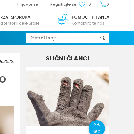
Prijavite se
Registrujte se
0
0
BRZA ISPORUKA
POMOĆ I PITANJA
a teritoriji cele Srbije
Kontaktirajte nas
Pretraži sajt
SLIČNI ČLANCI
8.2022.
AO
01.
29.
Sep.
BLOG
Sep.