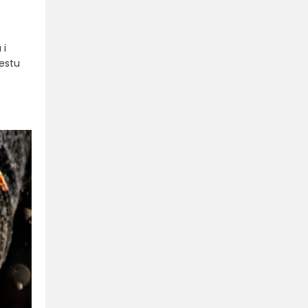
 i
mestu