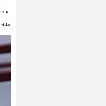
ice uz
emijske