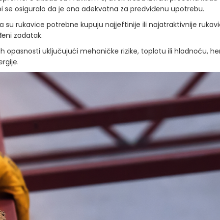
 bi se osiguralo da je ona adekvatna za predviđenu upotrebu.
 su rukavice potrebne kupuju najjeftinije ili najatraktivnije rukav
eni zadatak.
 opasnosti uključujući mehaničke rizike, toplotu ili hladnoću, h
ergije.