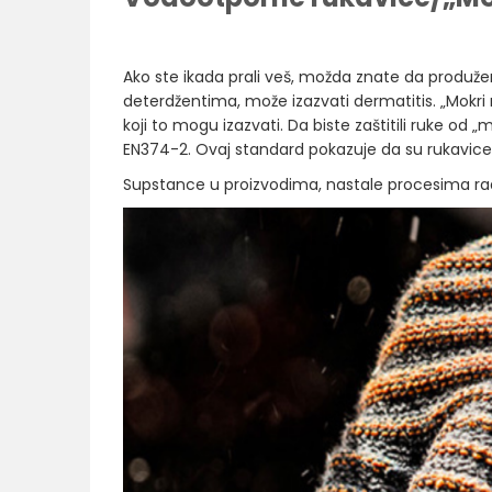
Ako ste ikada prali veš, možda znate da produže
deterdžentima, može izazvati dermatitis. „Mokri 
koji to mogu izazvati. Da biste zaštitili ruke od 
EN374-2. Ovaj standard pokazuje da su rukavic
Supstance u proizvodima, nastale procesima rad