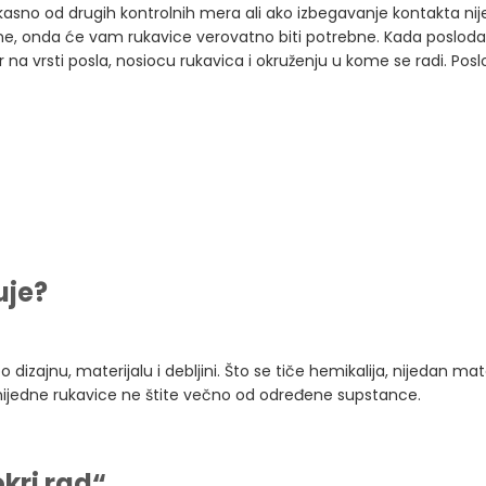
kasno od drugih kontrolnih mera ali ako izbegavanje kontakta nij
slene, onda će vam rukavice verovatno biti potrebne. Kada poslod
r na vrsti posla, nosiocu rukavica i okruženju u kome se radi. Pos
uje?
dizajnu, materijalu i debljini. Što se tiče hemikalija, nijedan mate
i nijedne rukavice ne štite večno od određene supstance.
kri rad“