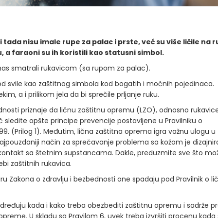
tada nisu imale rupe za palac i prste, već su više ličile na 
, a faraoni su ih koristili kao statusni simbol.
anas smatrali rukavicom (sa rupom za palac).
od svile kao zaštitnog simbola kod bogatih i moćnih pojedinaca.
m, a i prilikom jela da bi sprečile prljanje ruku.
bednosti priznaje da ličnu zaštitnu opremu (LZO), odnosno rukavic
 sledite opšte principe prevencije postavljene u Pravilniku o
99. (Prilog 1). Međutim, lična zaštitna oprema igra važnu ulogu u
i najpouzdaniji način za sprečavanje problema sa kožom je dizajnir
u kontakt sa štetnim supstancama. Dakle, preduzmite sve što mo
i zaštitnih rukavica.
iru Zakona o zdravlju i bezbednosti one spadaju pod Pravilnik o li
. određuju kada i kako treba obezbediti zaštitnu opremu i sadrže p
opreme. U skladu sa Pravilom 6, uvek treba izvršiti procenu kada