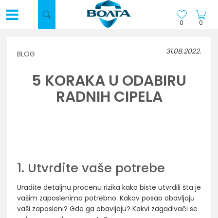
0
0
31.08.2022.
BLOG
5 KORAKA U ODABIRU
RADNIH CIPELA
Odabir prave radne obuće je od vitalnog značaja u
sprečavanju povreda. Međutim, postoji mnoštvo
opcija za mnoštvo potreba – kako da napravite
ispravan izbor?
1. Utvrdite vaše potrebe
Uradite detaljnu procenu rizika kako biste utvrdili šta je
vašim zaposlenima potrebno. Kakav posao obavljaju
vaši zaposleni? Gde ga obavljaju? Kakvi zagađivači se