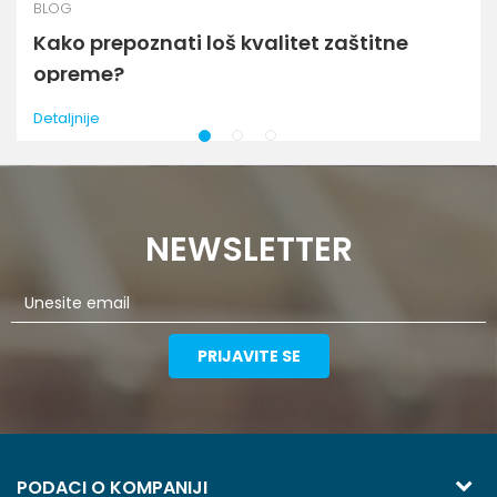
BLOG
Kako prepoznati loš kvalitet zaštitne
opreme?
Detaljnije
1
2
3
NEWSLETTER
PRIJAVITE SE
PODACI O KOMPANIJI