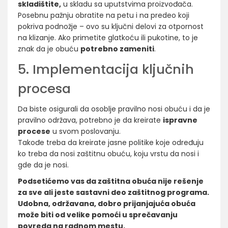
skladištite,
u skladu sa uputstvima proizvođača.
Posebnu pažnju obratite na petu i na predeo koji
pokriva podnožje – ovo su ključni delovi za otpornost
na klizanje. Ako primetite glatkoću ili pukotine, to je
znak da je obuću
potrebno zameniti
.
5. Implementacija ključnih
procesa
Da biste osigurali da osoblje pravilno nosi obuću i da je
pravilno održava, potrebno je da kreirate
ispravne
procese
u svom poslovanju.
Takođe treba da kreirate jasne politike koje određuju
ko treba da nosi zaštitnu obuću, koju vrstu da nosi i
gde da je nosi.
Podsetićemo vas da zaštitna obuća nije rešenje
za sve ali jeste sastavni deo zaštitnog programa.
Udobna, održavana, dobro prijanjajuća obuća
može biti od velike pomoći u sprečavanju
povreda na radnom mestu.