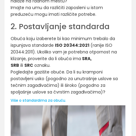
nalaze na radnom mestu?
Imajte na umu da različiti zaposleni u istom
preduzeću mogu imati različite potrebe.
2. Postavljanje standarda
Obuća koju izaberete bi kao minimum trebalo da
ispunjava standarde
ISO 20344:2021
(ranije ISO
20344:2011). Ukoliko vam je potrebna otpornost na
klizanje, proverite da li obuća ima
SRA,
SRB
ili
SRC
oznaku.
Pogledajte gazište obuće. Da li su kramponi
postavljeni usko (pogodno za unutrašnje uslove sa
tečnim zagađivačima) ili široko (pogodno za
spoljašnje uslove sa čvrstim zagađivačima)?
Više o standardima za obuću.