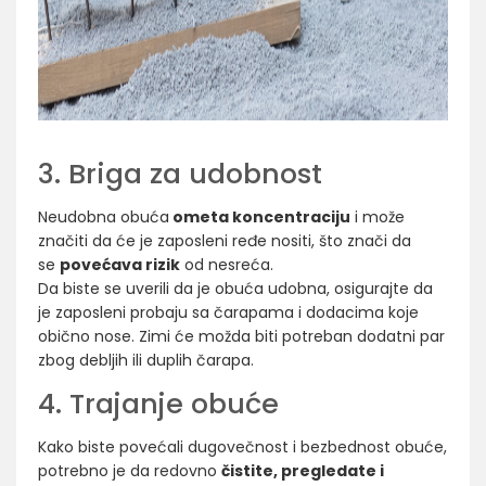
3. Briga za udobnost
Neudobna obuća
ometa koncentraciju
i može
značiti da će je zaposleni ređe nositi, što znači da
se
povećava rizik
od nesreća.
Da biste se uverili da je obuća udobna, osigurajte da
je zaposleni probaju sa čarapama i dodacima koje
obično nose. Zimi će možda biti potreban dodatni par
zbog debljih ili duplih čarapa.
4. Trajanje obuće
Kako biste povećali dugovečnost i bezbednost obuće,
potrebno je da redovno
čistite, pregledate i