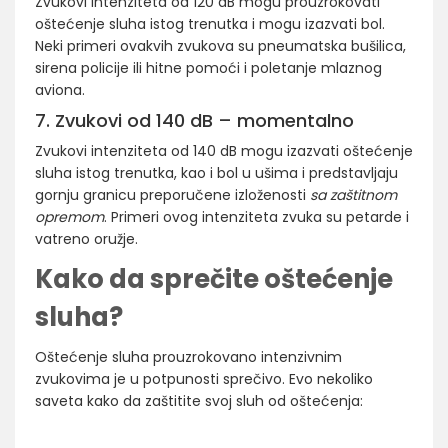
Zvukovi intenziteta od 120 dB mogu prouzrokovati
oštećenje sluha istog trenutka i mogu izazvati bol.
Neki primeri ovakvih zvukova su pneumatska bušilica,
sirena policije ili hitne pomoći i poletanje mlaznog
aviona.
7. Zvukovi od 140 dB – momentalno
Zvukovi intenziteta od 140 dB mogu izazvati oštećenje
sluha istog trenutka, kao i bol u ušima i predstavljaju
gornju granicu preporučene izloženosti
sa zaštitnom
opremom
. Primeri ovog intenziteta zvuka su petarde i
vatreno oružje.
Kako da sprečite oštećenje
sluha?
Oštećenje sluha prouzrokovano intenzivnim
zvukovima je u potpunosti sprečivo. Evo nekoliko
saveta kako da zaštitite svoj sluh od oštećenja: