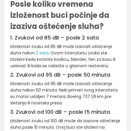
Posle koliko vremena
izloženost buci počinje da
izaziva oštećenje sluha?
1. Zvukovi od 85 dB – posle 2 sata
Izloženost zvuku od 85 dB može izazvati oštećenje
sluha nakon
2 sata
. Ovom intenzitetu zvuka ste
izloženi kada koristite kosilicu, blender, fen za kosu ili
usisivač ili kada se nalazite u glasnom restoranu.
2. Zvukovi od 95 dB – posle 50 minuta
Izloženost zvuku od 95 dB može izazvati oštećenje
sluha nakon 50 minuta. Neki primeri ovog intenziteta
su motor udaljen 7 metara, Boeing 737 1,8 km pre
sletanja ili novinska presa.
3. Zvukovi od 100 dB – posle 15 minuta
Izloženost zvuku od 100 dB može da izazove oštećenje
sluha posle 15 minuta. Ovoj buci ste izloženi na