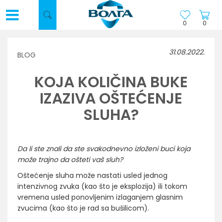
0
0
31.08.2022.
BLOG
KOJA KOLIČINA BUKE
IZAZIVA OŠTEĆENJE
SLUHA?
Da li ste znali da ste svakodnevno izloženi buci koja
može trajno da ošteti vaš sluh?
Oštećenje sluha može nastati usled jednog
intenzivnog zvuka (kao što je eksplozija) ili tokom
vremena usled ponovljenim izlaganjem glasnim
zvucima (kao što je rad sa bušilicom).