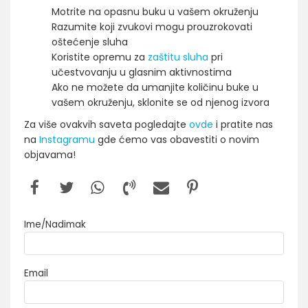
Motrite na opasnu buku u vašem okruženju
Razumite koji zvukovi mogu prouzrokovati
oštećenje sluha
Koristite opremu za
zaštitu sluha
pri
učestvovanju u glasnim aktivnostima
Ako ne možete da umanjite količinu buke u
vašem okruženju, sklonite se od njenog izvora
Za više ovakvih saveta pogledajte
ovde
i pratite nas
na
Instagramu
gde ćemo vas obavestiti o novim
objavama!
Ime/Nadimak
Email