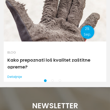
29.
Sep.
BLOG
Kako prepoznati loš kvalitet zaštitne
opreme?
Detaljnije
1
2
3
NEWSLETTER