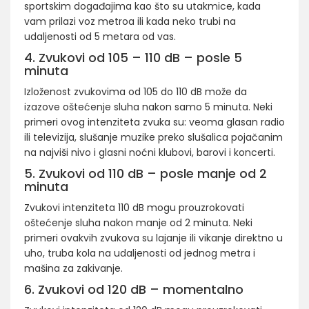
sportskim događajima kao što su utakmice, kada
vam prilazi voz metroa ili kada neko trubi na
udaljenosti od 5 metara od vas.
4. Zvukovi od 105 – 110 dB – posle 5
minuta
Izloženost zvukovima od 105 do 110 dB može da
izazove oštećenje sluha nakon samo 5 minuta. Neki
primeri ovog intenziteta zvuka su: veoma glasan radio
ili televizija, slušanje muzike preko slušalica pojačanim
na najviši nivo i glasni noćni klubovi, barovi i koncerti.
5. Zvukovi od 110 dB – posle manje od 2
minuta
Zvukovi intenziteta 110 dB mogu prouzrokovati
oštećenje sluha nakon manje od 2 minuta. Neki
primeri ovakvih zvukova su lajanje ili vikanje direktno u
uho, truba kola na udaljenosti od jednog metra i
mašina za zakivanje.
6. Zvukovi od 120 dB – momentalno