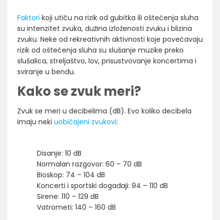
Faktori
koji utiču na rizik od gubitka ili oštećenja sluha
su intenzitet zvuka, dužina izloženosti zvuku i blizina
zvuku. Neke od rekreativnih aktivnosti koje povećavaju
rizik od oštećenja sluha su slušanje muzike preko
slušalica, streljaštvo, lov, prisustvovanje koncertima i
sviranje u bendu.
Kako se zvuk meri?
Zvuk se meri u decibelima (dB). Evo koliko decibela
imaju neki
uobičajeni zvukovi
:
Disanje: 10 dB
Normalan razgovor: 60 – 70 dB
Bioskop: 74 – 104 dB
Koncerti i sportski događaji: 94 – 110 dB
Sirene: 110 – 129 dB
Vatrometi: 140 – 160 dB