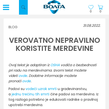
0
0
31.08.2022.
BLOG
VEROVATNO NEPRAVILNO
KORISTITE MERDEVINE
Ovaj tekst je adaptiran iz
OSHA
vodiča o bezbednosti
pri radu na merdevinama. Izvorni tekst možete
videti
ovde
. Dodatne informacije možete
pronaći
ovde
.
Padovi su
vodeći uzrok smrti
u građevinarstvu,
a
jednu trećinu tih smrti
čine padovi sa merdevina. Iz
tog razloga potrebno je edukovati radnike o pravilnoj
upotrebi merdevina.