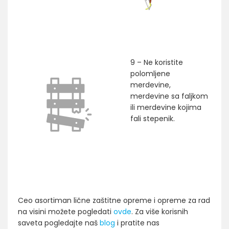
9 – Ne koristite
polomljene
merdevine,
merdevine sa faljkom
ili merdevine kojima
fali stepenik.
Ceo asortiman lične zaštitne opreme i opreme za rad
na visini možete pogledati
ovde
. Za više korisnih
saveta pogledajte naš
blog
i pratite nas