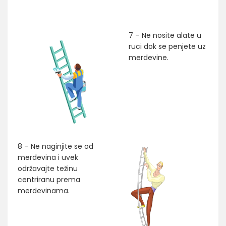
7 – Ne nosite alate u
ruci dok se penjete uz
merdevine.
8 – Ne naginjite se od
merdevina i uvek
održavajte težinu
centriranu prema
merdevinama.