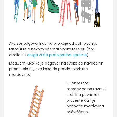
Ako ste odgovorili da na bilo koje od ovih pitanja,
razmislite o nekom alternativnom rešenju (npr.
dizalica ili
druga vrsta protivpadne opreme
).
Međutim, ukoliko je odgovor na svako od navedenih
pitanja bio NE, evo kako da pravilno koristite
merdevine:
1 – Smestite
merdevine na ravnu i
stabilnu površinu i
proverite da li je
podnožje merdevina
pričvršćeno.