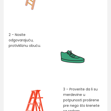
2 – Nosite
odgovarajuću,
protivkliznu obuću.
3 – Proverite da li su
merdevine u
potpunosti proširene
pre nego što krenete