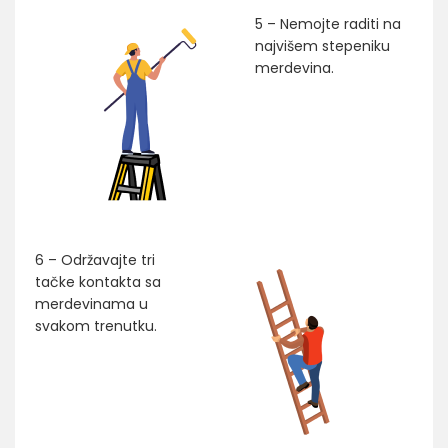
5 – Nemojte raditi na
najvišem stepeniku
merdevina.
6 – Održavajte tri
tačke kontakta sa
merdevinama u
svakom trenutku.