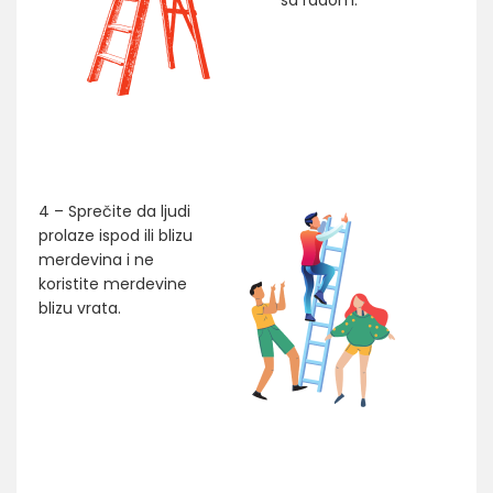
sa radom.
4 – Sprečite da ljudi
prolaze ispod ili blizu
merdevina i ne
koristite merdevine
blizu vrata.