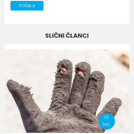
POŠALJI
SLIČNI ČLANCI
29.
Sep.