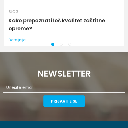
BLOG
Kako prepoznati loš kvalitet zaštitne
opreme?
Detaljnije
1
2
3
NEWSLETTER
PRIJAVITE SE