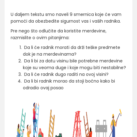
U daljem tekstu smo naveli 9 smernica koje će vam
pomoći da obezbedite sigurnost vas i vaših radnika.
Pre nego što odlučite da koristite merdevine,
razmislite o ovim pitanjima:
Da li će radnik morati da drži teške predmete
dok je na merdevinama?
Da li bi za datu visinu bile potrebne merdevine
koje su veoma duge i koje mogu biti nestabilne?
Da li će radnik dugo raditi na ovoj visini?
Da li bi radnik morao da stoji bočno kako bi
odradio ovaj posao