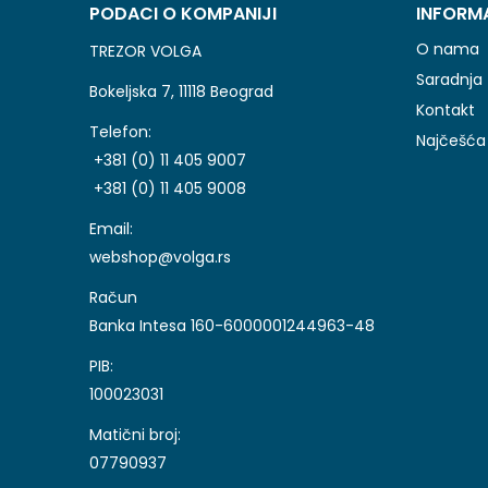
PODACI O KOMPANIJI
INFORM
O nama
TREZOR VOLGA
Saradnja
Bokeljska 7, 11118 Beograd
Kontakt
Telefon:
Najčešća 
+381 (0) 11 405 9007
+381 (0) 11 405 9008
Email:
webshop@volga.rs
Račun
Banka Intesa 160-6000001244963-48
PIB:
100023031
Matični broj:
07790937