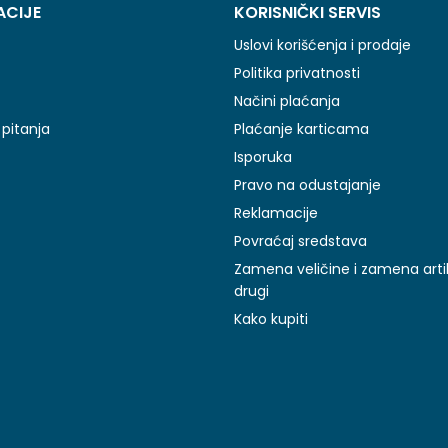
ACIJE
KORISNIČKI SERVIS
Uslovi korišćenja i prodaje
Politika privatnosti
Načini plaćanja
pitanja
Plaćanje karticama
Isporuka
Pravo na odustajanje
Reklamacije
Povraćaj sredstava
Zamena veličine i zamena arti
drugi
Kako kupiti