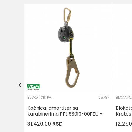
04808
OLYMPE
POŠALJI
PU
BLOKATORI PADA
05787
Kočnica-amortizer sa
Blokat
karabinerima PFL 63013-00FEU -
Kratos
MSA
31.420,00
RSD
12.25