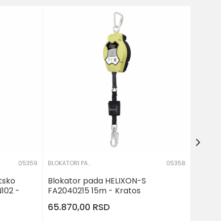
Bloka
FA204
51.61
05359
BLOKATORI PADA
05358
tsko
Blokator pada HELIXON-S
102 -
FA2040215 15m - Kratos
65.870,00
RSD