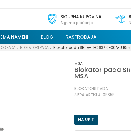
SIGURNA KUPOVINA
Sigurno plaćanje
N
REMA NAMENI
BLOG
RASPRODAJA
 OD PADA
BLOKATORI PADA
Blokator pada SRL V-TEC 63210-00AEU 10m
MSA
Blokator pada S
MSA
BLOKATORI PADA
ŠIFRA ARTIKLA:
05355
NA UPIT