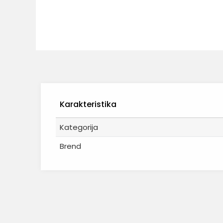
Karakteristika
Kategorija
Brend
Ime/Nadimak
Poruka