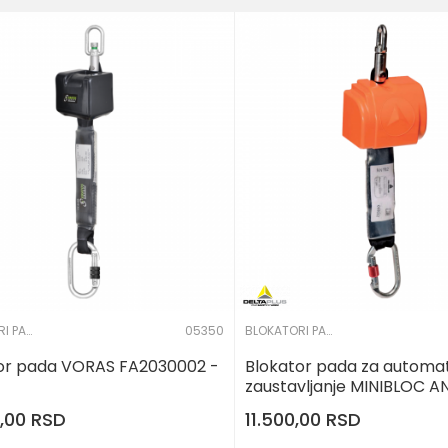
BLOKATORI PADA
05350
BLOKATORI PADA
or pada VORAS FA2030002 -
Blokator pada za automa
zaustavljanje MINIBLOC AN
Delta Plus
0,00
RSD
11.500,00
RSD