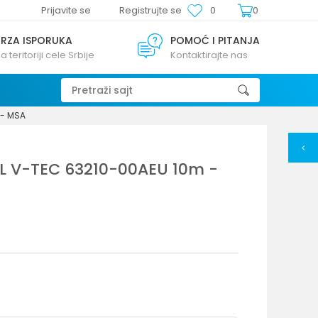
Prijavite se
Registrujte se
0
0
BRZA ISPORUKA
POMOĆ I PITANJA
a teritoriji cele Srbije
Kontaktirajte nas
Pretraži sajt
 - MSA
RL V-TEC 63210-00AEU 10m -