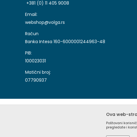
+381 (0) 11 405 9008
Email:
webshop@volga.rs
Račun
Banka Intesa 160-6000001244963-48
PIB:
100023031
Matični broj:
07790937
Ova web-stran
Poštovani korisnič
pregledate i kori
Nastojimo da budemo što precizniji u opisu proizvoda, 
sajtu su deo naše ponude i ne podrazumeva da su dostu