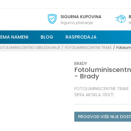
SIGURNA KUPOVINA
Sigurno plaćanje
N
REMA NAMENI
BLOG
RASPRODAJA
FOTOLUMINISCENTNO OBELEŽAVANJE
FOTOLUMINISCENTNE TRAKE
Fotolumi
BRADY
Fotoluminiscentne
- Brady
FOTOLUMINISCENTNE TRAKE
ŠIFRA ARTIKLA:
05371
PROIZVOD VIŠE NIJE DOS