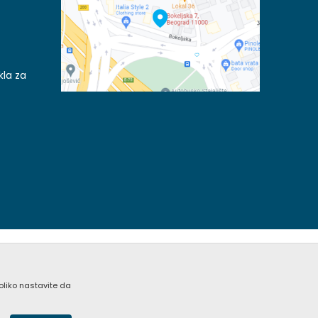
kla za
koliko nastavite da
acije kompletne i bez grešaka. Svi artikli prikazani na
nim pozivom Call Centra na +381 (0) 11 405 9007 / +381