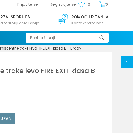
Prijavite se
Registrujte se
0
0
BRZA ISPORUKA
POMOĆ I PITANJA
a teritoriji cele Srbije
Kontaktirajte nas
Pretraži sajt
niscentne trake levo FIRE EXIT klasa B - Brady
 trake levo FIRE EXIT klasa B
TUPAN