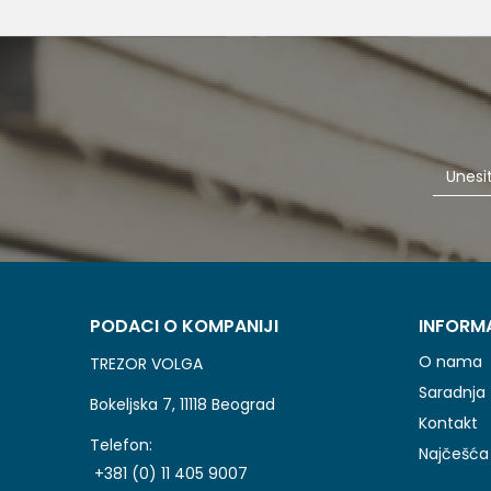
Poruka
POŠALJI
PODACI O KOMPANIJI
INFORM
O nama
TREZOR VOLGA
Saradnja
Bokeljska 7, 11118 Beograd
Kontakt
Telefon:
Najčešća 
+381 (0) 11 405 9007