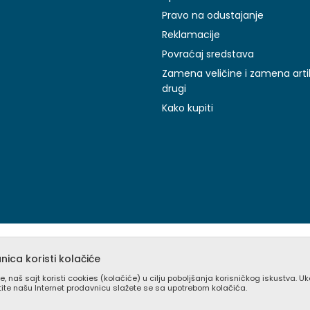
Pravo na odustajanje
Reklamacije
Povraćaj sredstava
Zamena veličine i zamena arti
drugi
Kako kupiti
ica koristi kolačiće
e, naš sajt koristi cookies (kolačiće) u cilju poboljšanja korisničkog iskustva. U
stite našu Internet prodavnicu slažete se sa upotrebom kolačića.
prikazu slika i samih cena, ali ne možemo garantovati da su sve inform
pni u svakom trenutku. Raspoloživost robe možete proveriti besplat