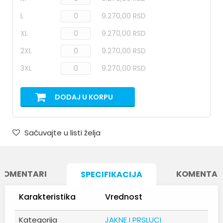
L
9.270,00 RSD
XL
9.270,00 RSD
2XL
9.270,00 RSD
3XL
9.270,00 RSD
DODAJ U KORPU
Sačuvajte u listi želja
KOMENTARI
KOMENTAR
SPECIFIKACIJA
Karakteristika
Vrednost
Kategorija
JAKNE I PRSLUCI