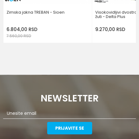
Zimska jakna TREBAN - Sioen
Visokovidljivi dvostran
žuti - Delta Plus
6.804,00
RSD
9.270,00
RSD
7.560,00
RSD
NEWSLETTER
PRIJAVITE SE