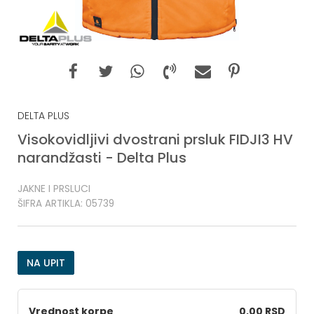
DELTA PLUS
Visokovidljivi dvostrani prsluk FIDJI3 HV
narandžasti - Delta Plus
JAKNE I PRSLUCI
ŠIFRA ARTIKLA:
05739
NA UPIT
Vrednost korpe
0,00 RSD