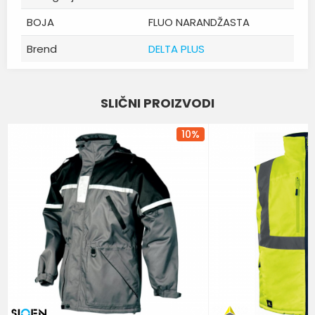
BOJA
FLUO NARANDŽASTA
Brend
DELTA PLUS
Ime/Nadimak
SLIČNI PROIZVODI
Email
10
%
Poruka
POŠALJI