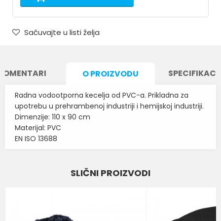
Sačuvajte u listi želja
KOMENTARI
SPECIFIKACI
O PROIZVODU
Radna vodootporna kecelja od PVC-a. Prikladna za
upotrebu u prehrambenoj industriji i hemijskoj industriji.
Dimenzije: 110 x 90 cm
Materijal: PVC
EN ISO 13688
Karakteristika
Vrednost
Ime/Nadimak
SLIČNI PROIZVODI
Kategorija
KAPE I KAČKETI
Email
BOJA
BELA
Brend
GAMMA