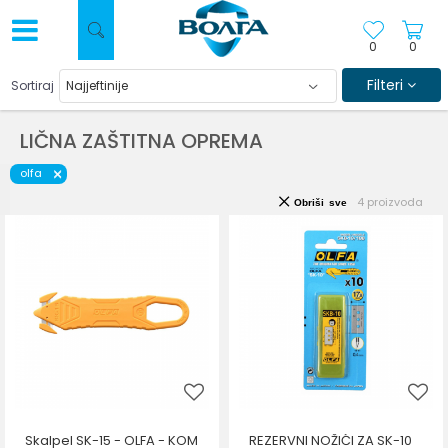
0
0
Filteri
Sortiraj
LIČNA ZAŠTITNA OPREMA
olfa
4
proizvoda
Obriši sve
Skalpel SK-15 - OLFA - KOM
REZERVNI NOŽIĆI ZA SK-10