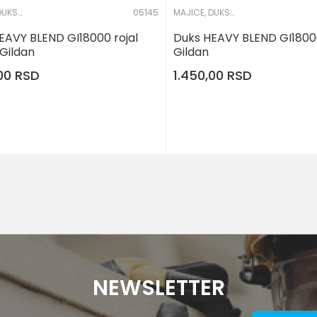
MAJICE, DUKSERICE I KOŠULJE
05145
MAJICE, DUKSERICE I KOŠULJE
EAVY BLEND GI18000 rojal
Duks HEAVY BLEND GI18000
 Gildan
Gildan
,00
RSD
1.450,00
RSD
NEWSLETTER