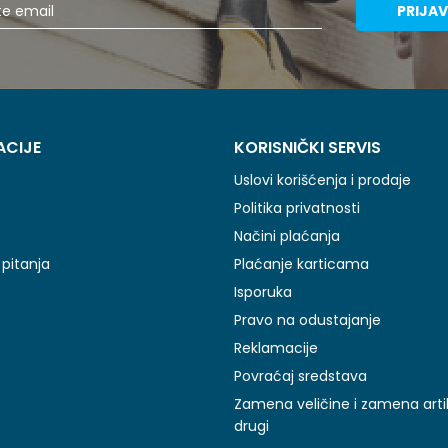
PRIJAV
ACIJE
KORISNIČKI SERVIS
Uslovi korišćenja i prodaje
Politika privatnosti
Načini plaćanja
pitanja
Plaćanje karticama
Isporuka
Pravo na odustajanje
Reklamacije
Povraćaj sredstava
Zamena veličine i zamena arti
drugi