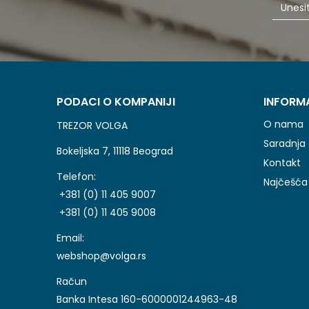
PODACI O KOMPANIJI
INFORM
O nama
TREZOR VOLGA
Saradnja
Bokeljska 7, 11118 Beograd
Kontakt
Telefon:
Najčešća 
+381 (0) 11 405 9007
+381 (0) 11 405 9008
Email:
webshop@volga.rs
Račun
Banka Intesa 160-6000001244963-48