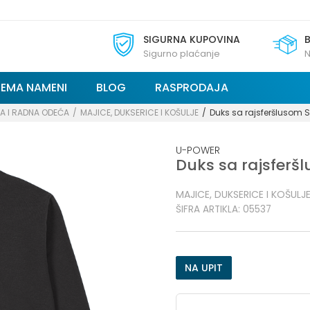
SIGURNA KUPOVINA
Sigurno plaćanje
N
REMA NAMENI
BLOG
RASPRODAJA
A I RADNA ODEĆA
MAJICE, DUKSERICE I KOŠULJE
Duks sa rajsferšlusom 
U-POWER
Duks sa rajsferš
MAJICE, DUKSERICE I KOŠULJ
ŠIFRA ARTIKLA:
05537
NA UPIT