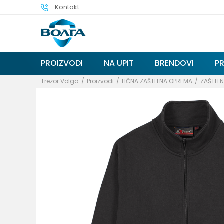
Kontakt
PROIZVODI
NA UPIT
BRENDOVI
P
Trezor Volga
Proizvodi
LIČNA ZAŠTITNA OPREMA
ZAŠTITN