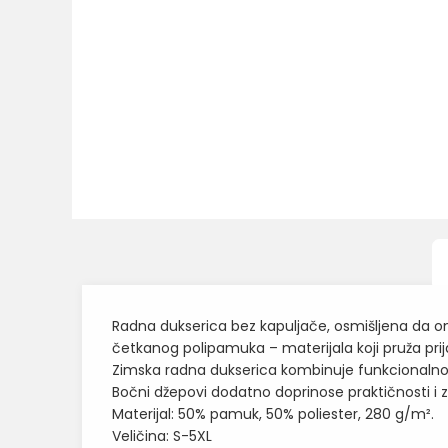
Radna dukserica bez kapuljače, osmišljena da o
četkanog polipamuka – materijala koji pruža prij
Zimska radna dukserica kombinuje funkcionalnost
Bočni džepovi dodatno doprinose praktičnosti i zao
Materijal: 50% pamuk, 50% poliester, 280 g/m².
Veličina: S-5XL