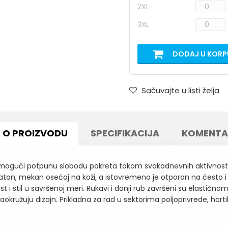
2XL
3XL
DODAJ U KORP
Sačuvajte u listi želja
O PROIZVODU
SPECIFIKACIJA
KOMENTA
mogući potpunu slobodu pokreta tokom svakodnevnih aktivnosti.
atan, mekan osećaj na koži, a istovremeno je otporan na često i 
 i stil u savršenoj meri. Rukavi i donji rub završeni su elasti
kružuju dizajn. Prikladna za rad u sektorima poljoprivrede, hortikul