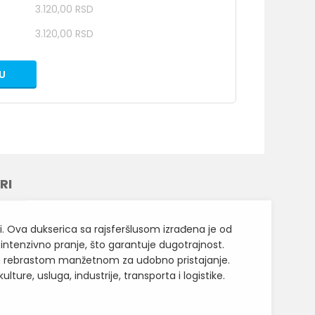
3.120,00 RSD
3.120,00 RSD
U
RI
 Ova dukserica sa rajsferšlusom izrađena je od
intenzivno pranje, što garantuje dugotrajnost.
čnom rebrastom manžetnom za udobno pristajanje.
ture, usluga, industrije, transporta i logistike.