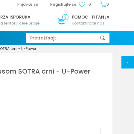
Prijavite se
Registrujte se
0
0
BRZA ISPORUKA
POMOĆ I PITANJA
a teritoriji cele Srbije
Kontaktirajte nas
Pretraži sajt
SOTRA crni - U-Power
lusom SOTRA crni - U-Power
E