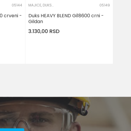
05144
MAJICE, DUKSERICE I KOŠULJE
05149
 crveni -
Duks HEAVY BLEND Gi18600 crni -
Gildan
3.130,00
RSD