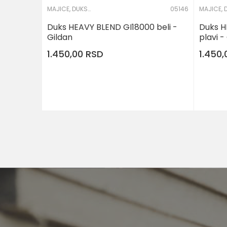
MAJICE, DUKSERICE I KOŠULJE
05146
Duks HEAVY BLEND GI18000 beli -
Duks H
Gildan
plavi -
1.450,00
RSD
1.450