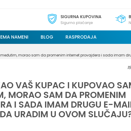
SIGURNA KUPOVINA
Sigurno plaćanje
N
REMA NAMENI
BLOG
RASPRODAJA
 međutim, morao sam da promenim internet provajdera i sada imam dru
15
AO VAŠ KUPAC I KUPOVAO SA
M, MORAO SAM DA PROMENIM
RA I SADA IMAM DRUGU E-MAI
A DA URADIM U OVOM SLUČAJU