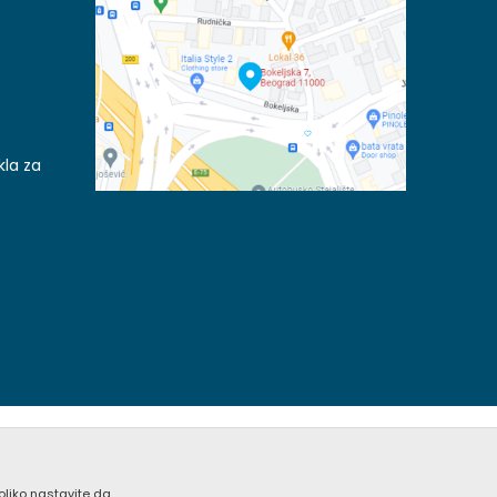
kla za
koliko nastavite da