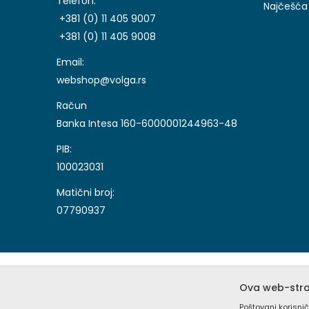
Telefon:
Najčešća 
+381 (0) 11 405 9007
+381 (0) 11 405 9008
Email:
webshop@volga.rs
Račun
Banka Intesa 160-6000001244963-48
PIB:
100023031
Matični broj:
07790937
Ova web-stran
Poštovani korisnič