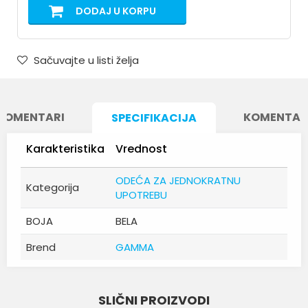
DODAJ U KORPU
Sačuvajte u listi želja
KOMENTARI
KOMENTAR
SPECIFIKACIJA
Karakteristika
Vrednost
ODEĆA ZA JEDNOKRATNU
Kategorija
UPOTREBU
BOJA
BELA
Brend
GAMMA
Ime/Nadimak
SLIČNI PROIZVODI