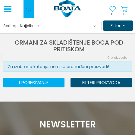
0
0
Filteri
Sortiraj
ORMANI ZA SKLADIŠTENJE BOCA POD
PRITISKOM
0
proizvoda
Za izabrane kriterijume nisu pronađeni proizvodi!
UPOREĐIVANJE
FILTERI PROIZVODA
NEWSLETTER