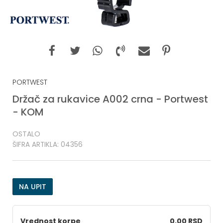
PORTWEST
Držač za rukavice A002 crna - Portwest
- KOM
OSTALO
ŠIFRA ARTIKLA:
04356
NA UPIT
Vrednost korpe
0,00 RSD