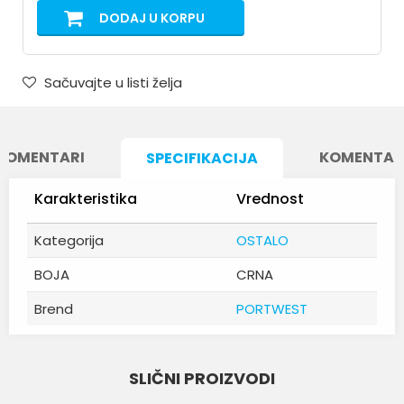
DODAJ U KORPU
Sačuvajte u listi želja
KOMENTARI
KOMENTAR
SPECIFIKACIJA
Karakteristika
Vrednost
Kategorija
OSTALO
BOJA
CRNA
Brend
PORTWEST
Ime/Nadimak
SLIČNI PROIZVODI