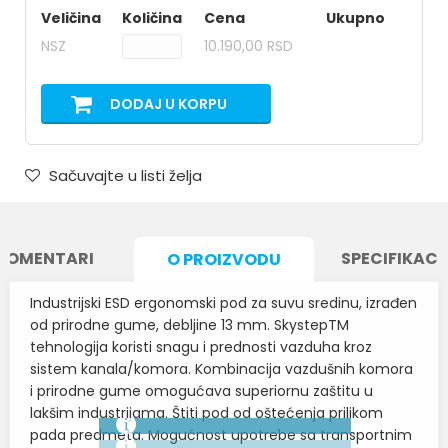
Veličina
Količina
Cena
Ukupno
NSZ
10.190,00 RSD
DODAJ U KORPU
Sačuvajte u listi želja
KOMENTARI
SPECIFIKACI
O PROIZVODU
Industrijski ESD ergonomski pod za suvu sredinu, izrađen
od prirodne gume, debljine 13 mm. SkystepTM
tehnologija koristi snagu i prednosti vazduha kroz
sistem kanala/komora. Kombinacija vazdušnih komora
i prirodne gume omogućava superiornu zaštitu u
lakšim industrijama. Štiti pod od oštećenja prilikom
pada predmeta. Mogućnost upotrebe sa transportnim