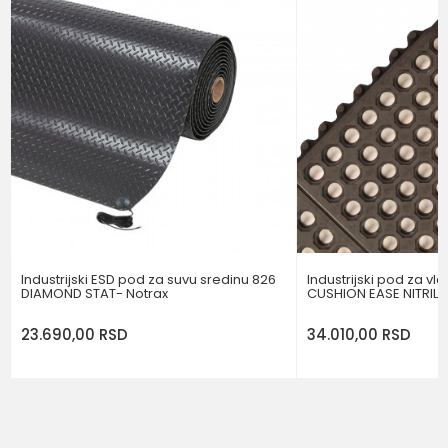
Brend
NOTRAX
Poruka
POŠALJI
Industrijski ESD pod za suvu sredinu 826
Industrijski pod za vl
DIAMOND STAT- Notrax
CUSHION EASE NITRIL F
23.690,00
RSD
34.010,00
RSD