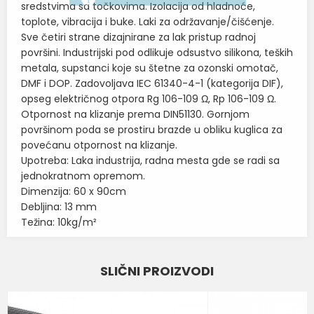
sredstvima sa točkovima. Izolacija od hladnoće,
toplote, vibracija i buke. Laki za održavanje/čišćenje.
Sve četiri strane dizajnirane za lak pristup radnoj
površini. Industrijski pod odlikuje odsustvo silikona, teških
metala, supstanci koje su štetne za ozonski omotač,
DMF i DOP. Zadovoljava IEC 61340-4-1 (kategorija DIF),
opseg električnog otpora Rg 106-109 Ω, Rp 106-109 Ω.
Otpornost na klizanje prema DIN51130. Gornjom
površinom poda se prostiru brazde u obliku kuglica za
povećanu otpornost na klizanje.
Upotreba: Laka industrija, radna mesta gde se radi sa
jednokratnom opremom.
Dimenzija: 60 x 90cm
Debljina: 13 mm
Težina: 10kg/m²
Karakteristika
Vrednost
Ime/Nadimak
SLIČNI PROIZVODI
Kategorija
PODOVI I PODLOGE ESD
Email
BOJA
CRNA