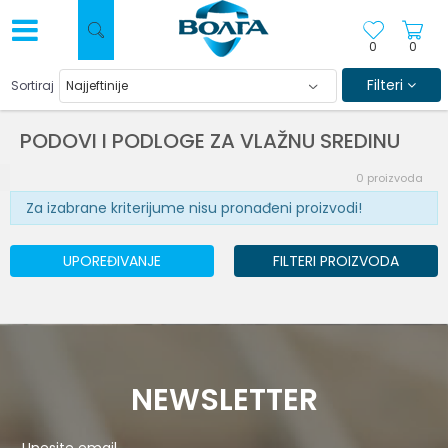
0
0
Filteri
Sortiraj
PODOVI I PODLOGE ZA VLAŽNU SREDINU
0
proizvoda
Za izabrane kriterijume nisu pronađeni proizvodi!
UPOREĐIVANJE
FILTERI PROIZVODA
NEWSLETTER