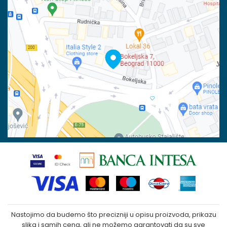
Račun
Isporuka
Banka Intesa 160-6000001244963-48
Pravo na odustajanje
PIB:
Reklamacije
100023031
Povraćaj sredstava
Matični broj:
07790937
Zamena veličine i zamena artikla za drugi
Kako kupiti
Nastojimo da budemo što precizniji u opisu proizvoda, prikazu
slika i samih cena, ali ne možemo garantovati da su sve