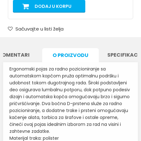
DODAJ U KORPU
Sačuvajte u listi želja
KOMENTARI
SPECIFIKACI
O PROIZVODU
Ergonomski pojas za radno pozicioniranje sa
automatskom kopčom pruža optimalnu podršku i
udobnost tokom dugotrajnog rada. Široki podstavljeni
deo osigurava lumbalnu potporu, dok potpuno podesiv
dizajn i automatska kopča omogućavaju brzo i sigurno
pričvršćivanje. Dva bočna D-prstena služe za radno
pozicioniranje, a dodatne trake i prsteni omogućavaju
kačenje alata, torbica za šrafove i ostale opreme,
čineći ovaj pojas idealnim izborom za rad na visini i
zahtevne zadatke.
Materijal traka: polister