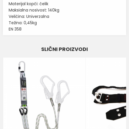
Materijal kopči: čelik
Maksialna nosivost: 140kg
Veličina: Univerzalna
Težina: 0,45kg
EN 358
Karakteristika
Vrednost
Ime/Nadimak
SLIČNI PROIZVODI
Kategorija
POJASEVI, OPASAČI I SETOVI
Email
Brend
KRATOS
Poruka
POŠALJI