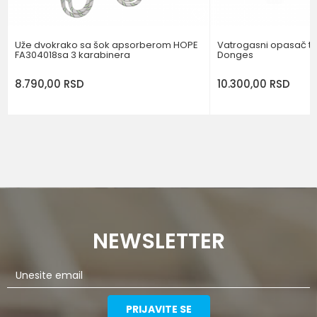
Uže dvokrako sa šok apsorberom HOPE
Vatrogasni opasač tip
FA304018sa 3 karabinera
Donges
8.790,00
RSD
10.300,00
RSD
NEWSLETTER
PRIJAVITE SE