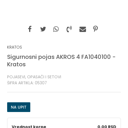
KRATOS
Sigurnosni pojas AKROS 4 FA1040100 -
Kratos
POJASEVI, OPASAČI I SETOVI
ŠIFRA ARTIKLA:
05307
NA UPIT
Vrednost korpe
0,00 RSD