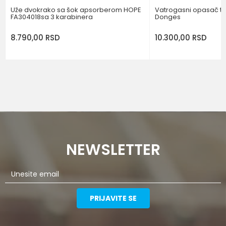
Uže dvokrako sa šok apsorberom HOPE
Vatrogasni opasač tip
FA304018sa 3 karabinera
Donges
8.790,00
RSD
10.300,00
RSD
NEWSLETTER
PRIJAVITE SE