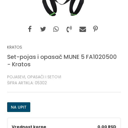
KRATOS
Set-pojas i opasač MUNE 5 FA1020500
- Kratos
POJASEVI, OPASAČI I SETOVI
ŠIFRA ARTIKLA:
05302
NA UPIT
Vrednost korpe
0,00 RSD