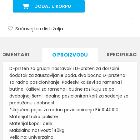
DODAJ U KORPU
Sačuvajte u listi želja
KOMENTARI
SPECIFIKACI
O PROIZVODU
D-prsten za grudni nastavak i D-prsten za dorzalni
dodatak za zaustavljanje pada, dva bočna D-prstena
za radno pozicioniranje. Podesivi kaiševi za ramena i
butine. Kaiševi za ramena i butine razlikuju se po
dvobojnoj šemi. Idealno pozicioniran kaiš za sedenje za
produženu udobnost.
*Uključen pojas za radno pozicioniranje FA 1040100
Materijal traka: polister
Materijal kopči: čelik
Maksialna nosivost: 140kg
Veličina: Univerzalna