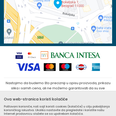
Reklamacije
100023031
Povraćaj sredstava
Matični broj:
07790937
Zamena veličine i zamena artikla za drugi
Kako kupiti
Nastojimo da budemo što precizniji u opisu proizvoda, prikazu
slika i samih cena, ali ne možemo garantovati da su sve
informacije kompletne i bez grešaka. Svi artikli prikazani na sajtu
su deo naše ponude i ne podrazumeva da su dostupni u
Ova web-stranica koristi kolačiće
svakom trenutku. Raspoloživost robe možete proveriti
Poštovani korisniče, naš sajt koristi cookies (kolačiće) u cilju poboljšanja
besplatnim pozivom Call Centra na +381 (0) 11 405 9007 / +381
korisničkog iskustva. Ukoliko nastavite da pregledate i koristite našu
(0) 11 405 9008
Internet prodavnicu slažete se sa upotrebom kolačića.