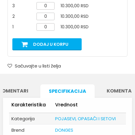
3
10.300,00 RSD
2
10.300,00 RSD
1
10.300,00 RSD
DODAJ U KORPU
Sačuvajte u listi želja
KOMENTARI
KOMENTAR
SPECIFIKACIJA
Karakteristika
Vrednost
Kategorija
POJASEVI, OPASAČI I SETOVI
Brend
DONGES