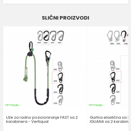
Ime/Nadimak
SLIČNI PROIZVODI
Email
Poruka
POŠALJI
Uže za radno pozicioniranje FAST sa 2
Gurtna elastična sa 
karabinera - Vertiqual
IGUANA sa 2 karabine