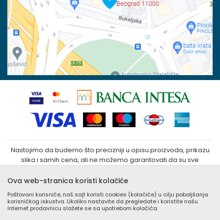
100023031
Povraćaj sredstava
Matični broj:
07790937
Zamena veličine i zamena artikla za drugi
Kako kupiti
Nastojimo da budemo što precizniji u opisu proizvoda, prikazu
slika i samih cena, ali ne možemo garantovati da su sve
informacije kompletne i bez grešaka. Svi artikli prikazani na sajtu
su deo naše ponude i ne podrazumeva da su dostupni u
Ova web-stranica koristi kolačiće
svakom trenutku. Raspoloživost robe možete proveriti
Poštovani korisniče, naš sajt koristi cookies (kolačiće) u cilju poboljšanja
besplatnim pozivom Call Centra na +381 (0) 11 405 9007 / +381
korisničkog iskustva. Ukoliko nastavite da pregledate i koristite našu
(0) 11 405 9008
Internet prodavnicu slažete se sa upotrebom kolačića.