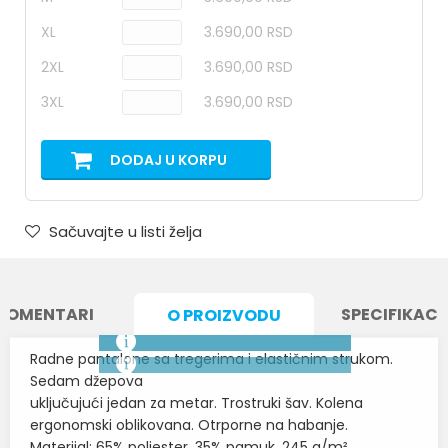
XL
3.690,00 RSD
2XL
3.690,00 RSD
3XL
3.690,00 RSD
DODAJ U KORPU
Sačuvajte u listi želja
KOMENTARI
SPECIFIKACI
O PROIZVODU
Radne pantalone sa tregerima i elastičnim strukom.
Sedam džepova
uključujući jedan za metar. Trostruki šav. Kolena
ergonomski oblikovana. Otrporne na habanje.
Materijal: 65% poliester, 35% pamuk, 245 g/m²