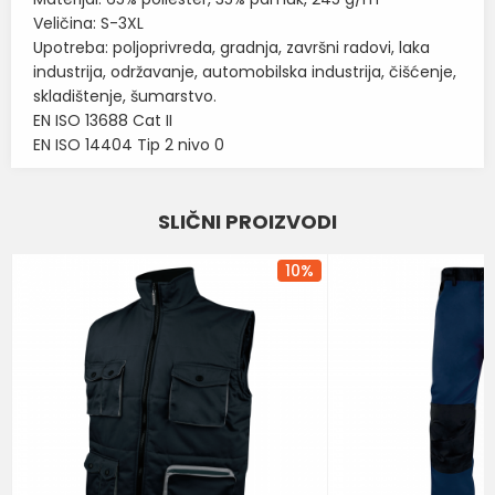
Veličina: S-3XL
Upotreba: poljoprivreda, gradnja, završni radovi, laka
industrija, održavanje, automobilska industrija, čišćenje,
skladištenje, šumarstvo.
EN ISO 13688 Cat II
EN ISO 14404 Tip 2 nivo 0
Karakteristika
Vrednost
Ime/Nadimak
SLIČNI PROIZVODI
Kategorija
RADNA ODELA I PANTALONE
Email
BOJA
TEGET-NARANDŽASTA
10
%
Brend
DELTA PLUS
Poruka