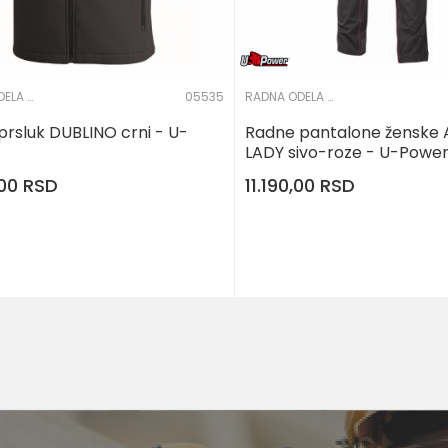
RADNA ODELA I PANTALONE
05535
RADNA ODELA I PANTALONE
prsluk DUBLINO crni - U-
Radne pantalone ženske
LADY sivo-roze - U-Powe
,00
RSD
11.190,00
RSD