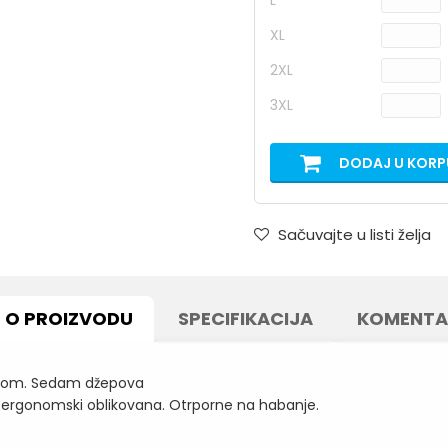
L
XL
2XL
3XL
DODAJ U KORP
Sačuvajte u listi želja
O PROIZVODU
SPECIFIKACIJA
KOMENTA
rukom. Sedam džepova
na ergonomski oblikovana. Otrporne na habanje.