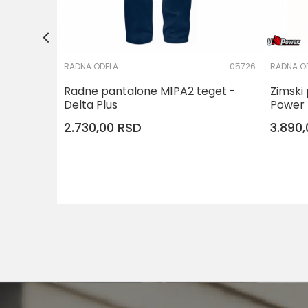
RADNA ODELA I PANTALONE
05726
Radne pantalone M1PA2 teget -
Zimski 
Delta Plus
Power
2.730,00
RSD
3.890