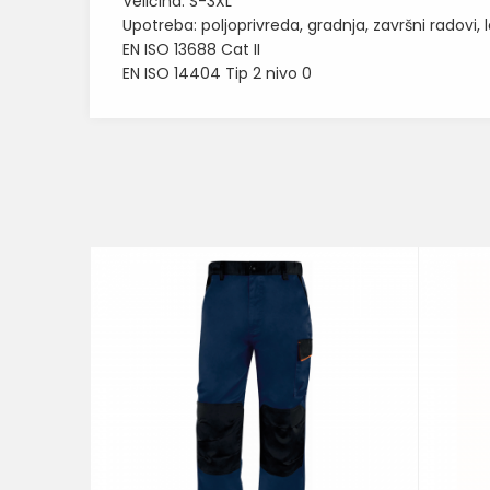
Veličina: S-3XL
Upotreba: poljoprivreda, gradnja, završni radovi, 
EN ISO 13688 Cat II
EN ISO 14404 Tip 2 nivo 0
Karakteristika
Ime/Nadimak
Kategorija
BOJA
Poruka
Brend
10
%
05571
Delta
POŠALJI
 U KORPU