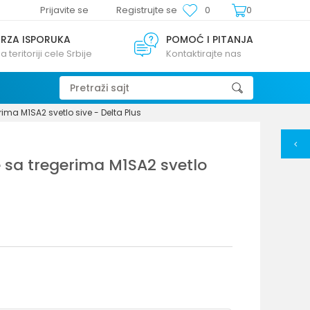
Prijavite se
Registrujte se
0
0
BRZA ISPORUKA
POMOĆ I PITANJA
a teritoriji cele Srbije
Kontaktirajte nas
Pretraži sajt
ma M1SA2 svetlo sive - Delta Plus
sa tregerima M1SA2 svetlo