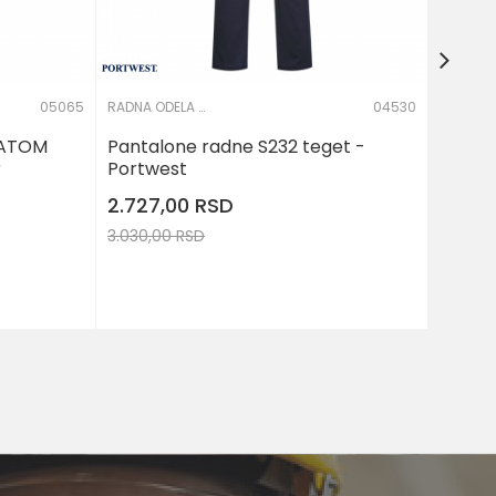
05065
RADNA ODELA I PANTALONE
04530
 ATOM
Pantalone radne S232 teget -
r
Portwest
2.727,00
RSD
3.030,00
RSD
DODAJ U KORPU
Veličina
40
42
44
46
48
50
52