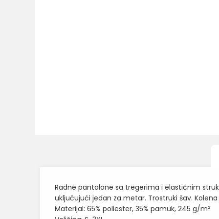
Radne pantalone sa tregerima i elastičnim st
uključujući jedan za metar. Trostruki šav. Kole
Materijal: 65% poliester, 35% pamuk, 245 g/m²