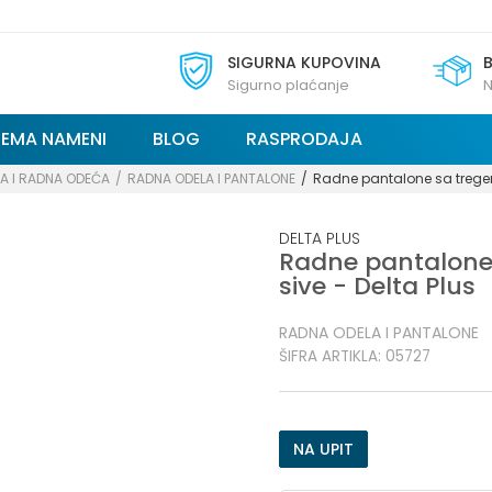
SIGURNA KUPOVINA
Sigurno plaćanje
N
REMA NAMENI
BLOG
RASPRODAJA
A I RADNA ODEĆA
RADNA ODELA I PANTALONE
Radne pantalone sa tregeri
DELTA PLUS
Radne pantalone 
sive - Delta Plus
RADNA ODELA I PANTALONE
ŠIFRA ARTIKLA:
05727
NA UPIT