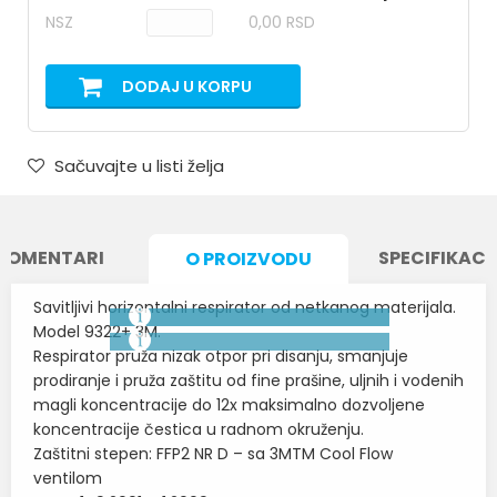
NSZ
0,00 RSD
DODAJ U KORPU
Sačuvajte u listi želja
KOMENTARI
SPECIFIKACI
O PROIZVODU
Savitljivi horizontalni respirator od netkanog materijala.
Model 9322+ 3M.
Respirator pruža nizak otpor pri disanju, smanjuje
prodiranje i pruža zaštitu od fine prašine, uljnih i vodenih
magli koncentracije do 12x maksimalno dozvoljene
koncentracije čestica u radnom okruženju.
Zaštitni stepen: FFP2 NR D – sa 3MTM Cool Flow
ventilom