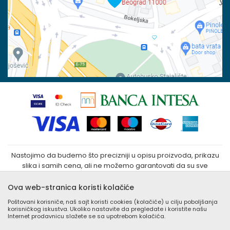
100023031
Povraćaj sredstava
Matični broj:
07790937
Zamena veličine i zamena artikla za drugi
Kako kupiti
Nastojimo da budemo što precizniji u opisu proizvoda, prikazu
slika i samih cena, ali ne možemo garantovati da su sve
informacije kompletne i bez grešaka. Svi artikli prikazani na sajtu
su deo naše ponude i ne podrazumeva da su dostupni u
Ova web-stranica koristi kolačiće
svakom trenutku. Raspoloživost robe možete proveriti
Poštovani korisniče, naš sajt koristi cookies (kolačiće) u cilju poboljšanja
besplatnim pozivom Call Centra na +381 (0) 11 405 9007 / +381
korisničkog iskustva. Ukoliko nastavite da pregledate i koristite našu
(0) 11 405 9008
Internet prodavnicu slažete se sa upotrebom kolačića.