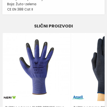
Boja: Žuto-zelena
CE EN 388 Cat II
Karakteristika
Vrednost
Ime/Nadimak
SLIČNI PROIZVODI
RUKAVICE ZA GRUBE MEHANIČKE
Kategorija
RADOVE
Email
BOJA
ZELENA
Brend
GAMMA
Poruka
POŠALJI