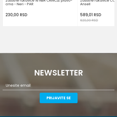
Zaštitne rukavice 16 NBR CRINCLE plavo-
Zaštitne rukavice CO
crna - Neri - PAR
Ansell
230,00
RSD
589,01
RSD
620,00
RSD
NEWSLETTER
PRIJAVITE SE