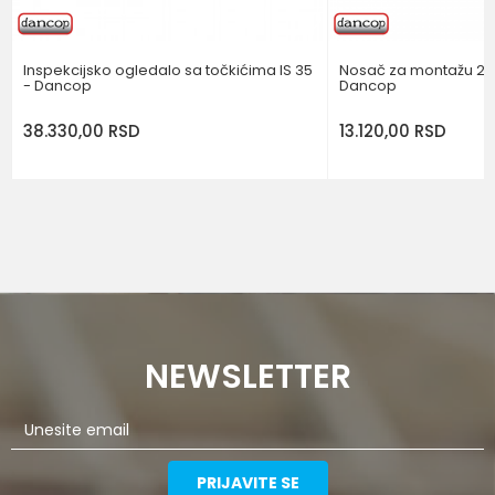
Inspekcijsko ogledalo sa točkićima IS 35
Nosač za montažu 2 ta
- Dancop
Dancop
38.330,00
RSD
13.120,00
RSD
NEWSLETTER
PRIJAVITE SE