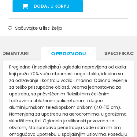
DODAJ U KORPU
Sačuvajte u listi želja
KOMENTARI
SPECIFIKACI
O PROIZVODU
Pregledna (inspekcijska) ogledala napravljena od akrila
koji pruža 70% veću otpornost nego staklo, idealna su
za održavanje i kontrolu vozila i mašina. Odlično rešenje
za teško pristupačne oblasti. Veoma jednostavna za
upotrebu, sa pričvršćenim fleksibilnim čeličnim
točkovima obloženim poliuretanom i dugom
aluminijumskom teleskopskom drškom (40-110 cm).
Namenjena za upotrebu na aerodromima, u garažama,
skladištima, itd. Ogledalo je silikonski povezano sa
okvirom, što sprečava penetraciju vode i samim tim
omogućava upotrebu u spoljašnjim uslovima. Poseduju