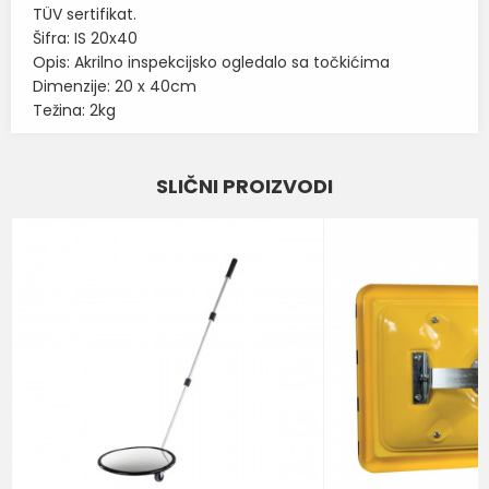
TÜV sertifikat.
Šifra: IS 20x40
Opis: Akrilno inspekcijsko ogledalo sa točkićima
Dimenzije: 20 x 40cm
Težina: 2kg
Karakteristika
Vrednost
Ime/Nadimak
SLIČNI PROIZVODI
SAOBRAĆAJNA I INDUSTRIJSKA
Kategorija
OGLEDALA
Email
Brend
DANCOP
Poruka
POŠALJI