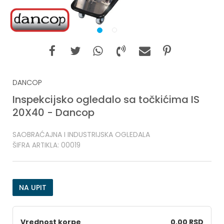
1
2
DANCOP
Inspekcijsko ogledalo sa točkićima IS
20X40 - Dancop
SAOBRAĆAJNA I INDUSTRIJSKA OGLEDALA
ŠIFRA ARTIKLA:
00019
NA UPIT
Vrednost korpe
0,00 RSD