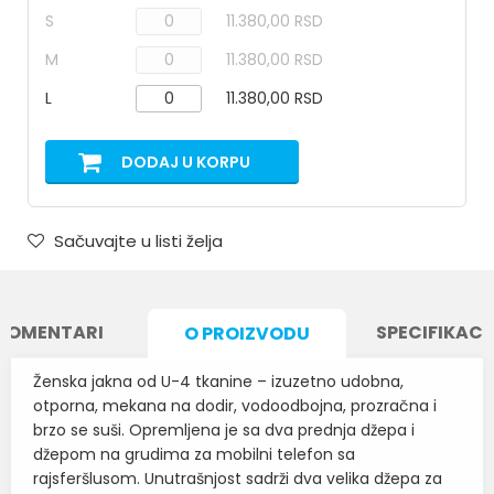
S
11.380,00 RSD
M
11.380,00 RSD
L
11.380,00 RSD
DODAJ U KORPU
Sačuvajte u listi želja
KOMENTARI
SPECIFIKACI
O PROIZVODU
Ženska jakna od U-4 tkanine – izuzetno udobna,
otporna, mekana na dodir, vodoodbojna, prozračna i
brzo se suši. Opremljena je sa dva prednja džepa i
džepom na grudima za mobilni telefon sa
rajsferšlusom. Unutrašnjost sadrži dva velika džepa za