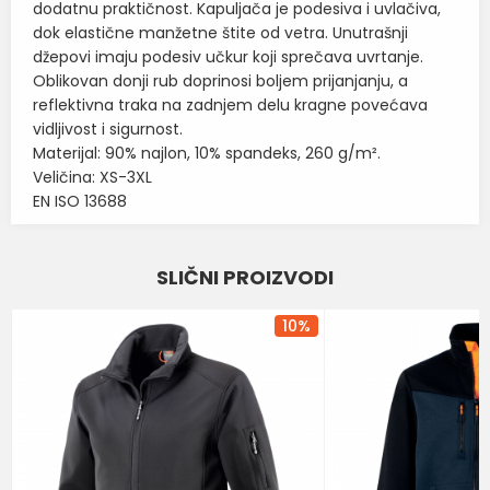
dodatnu praktičnost. Kapuljača je podesiva i uvlačiva,
dok elastične manžetne štite od vetra. Unutrašnji
džepovi imaju podesiv učkur koji sprečava uvrtanje.
Oblikovan donji rub doprinosi boljem prijanjanju, a
reflektivna traka na zadnjem delu kragne povećava
vidljivost i sigurnost.
Materijal: 90% najlon, 10% spandeks, 260 g/m².
Veličina: XS-3XL
EN ISO 13688
Karakteristika
Vrednost
Ime/Nadimak
SLIČNI PROIZVODI
Kategorija
SOFTSHELL I POLAR
Email
BOJA
SIVA-ROZE
10
%
Brend
U-POWER
Poruka