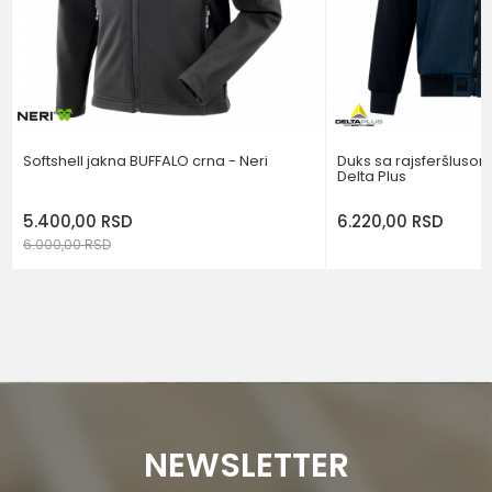
POŠALJI
Softshell jakna BUFFALO crna - Neri
Duks sa rajsferšlusom
Delta Plus
5.400,00
RSD
6.220,00
RSD
6.000,00
RSD
NEWSLETTER