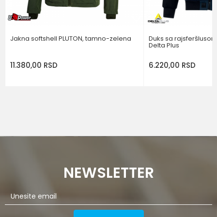
POŠALJI
Jakna softshell PLUTON, tamno-zelena
Duks sa rajsferšlusom
Delta Plus
11.380,00
RSD
6.220,00
RSD
NEWSLETTER