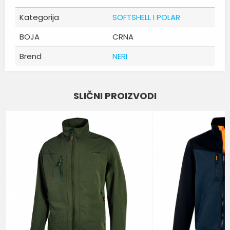
Kategorija
SOFTSHELL I POLAR
BOJA
CRNA
Brend
NERI
Ime/Nadimak
SLIČNI PROIZVODI
Email
Poruka