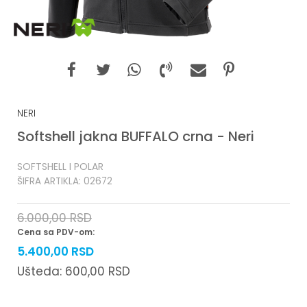
NERI
Softshell jakna BUFFALO crna - Neri
SOFTSHELL I POLAR
ŠIFRA ARTIKLA:
02672
6.000,00
RSD
Cena sa PDV-om:
5.400,00
RSD
Ušteda:
600,00
RSD