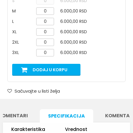
S
6.000,00 RSD
M
6.000,00 RSD
L
6.000,00 RSD
XL
6.000,00 RSD
2XL
6.000,00 RSD
3XL
6.000,00 RSD
DODAJ U KORPU
Sačuvajte u listi želja
KOMENTARI
KOMENTAR
SPECIFIKACIJA
Karakteristika
Vrednost