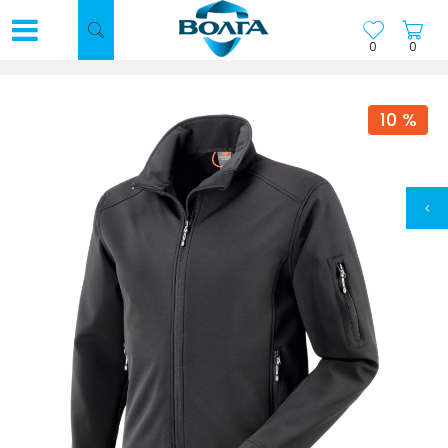
0
0
10
%