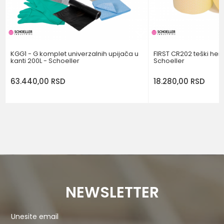
POŠALJI
KGG1 - G komplet univerzalnih upijača u
FIRST CR202 teški hemi
kanti 200L - Schoeller
Schoeller
63.440,00
RSD
18.280,00
RSD
NEWSLETTER