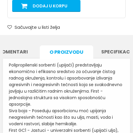
DODAJ U KORPU
Sačuvajte u listi želja
KOMENTARI
SPECIFIKACI
O PROIZVODU
Polipropilenski sorbenti (upijači) predstavljaju
ekonomično i efikasno sredstvo za očuvanje čistog
radnog okruženja, kontrolu i apsorbovanje izlivanja
agresivnih i neagresivnih tečnosti koja se svakodnevno
javljaju u različitim radnim okruženjima. First -
jednoslojna struktura sa visokom sposobnošću
apsorpcije.
Siva boja - Poseduju apsorbcionu moć upijanja
neagresivnih tečnosti kao što su ulja, masti, voda i
vodeni rastvori, slabije hemikalije.
First GC1 - Jastuci - univerzalni sorbenti (upijači ulja),