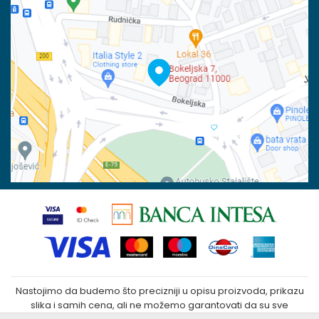
Račun
Isporuka
Banka Intesa 160-6000001244963-48
Pravo na odustajanje
PIB:
Reklamacije
100023031
Povraćaj sredstava
Matični broj:
07790937
Zamena veličine i zamena artikla za drugi
Kako kupiti
Nastojimo da budemo što precizniji u opisu proizvoda, prikazu
slika i samih cena, ali ne možemo garantovati da su sve