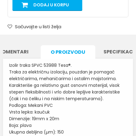
DODAJ U KORPU
Sačuvajte u listi želja
KOMENTARI
SPECIFIKACI
O PROIZVODU
Izolir traka SPVC 53988 Tesa®.
Traka za električnu izolaciju, pouzdan je pomagač
električarima, mehaničarima i ostalim majstorima.
Karakteriše ga relativno gust osnovni materijal, visok
stepen fleksibilnosti i vrlo dobre lepljive karakteristike
(čak i na čeliku i na niskim temperaturama).
Podloga: Mekani PVC
Vrsta lepka: kaučuk
Dimenzije: 19mm x 20m
Boja: plava
Ukupna debljina (µm): 150