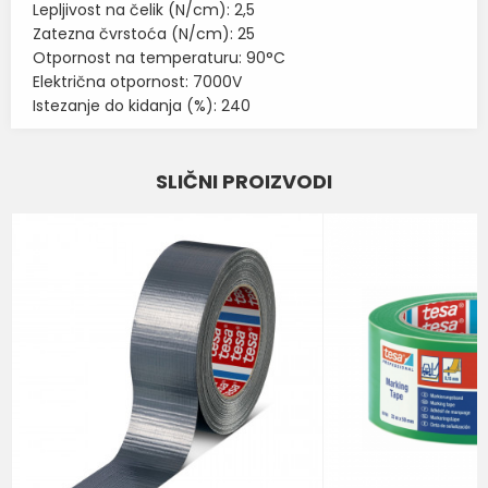
Lepljivost na čelik (N/cm): 2,5
Zatezna čvrstoća (N/cm): 25
Otpornost na temperaturu: 90°C
Električna otpornost: 7000V
Istezanje do kidanja (%): 240
Karakteristika
Vrednost
Ime/Nadimak
SLIČNI PROIZVODI
Kategorija
TESA TRAKE
Email
BOJA
PLAVA
Brend
TESA
Poruka
POŠALJI