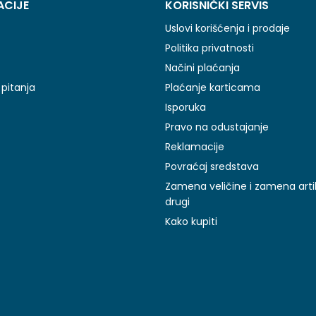
ACIJE
KORISNIČKI SERVIS
Uslovi korišćenja i prodaje
Politika privatnosti
Načini plaćanja
pitanja
Plaćanje karticama
Isporuka
Pravo na odustajanje
Reklamacije
Povraćaj sredstava
Zamena veličine i zamena arti
drugi
Kako kupiti