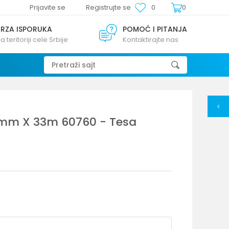
Prijavite se
Registrujte se
0
0
BRZA ISPORUKA
POMOĆ I PITANJA
a teritoriji cele Srbije
Kontaktirajte nas
Pretraži sajt
 mm X 33m 60760 - Tesa