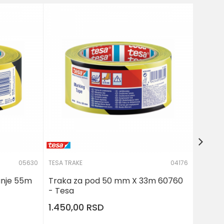
TESA TR
Traka 
X 33m 
4.160
05630
TESA TRAKE
04176
anje 55m
Traka za pod 50 mm X 33m 60760
- Tesa
1.450,00
RSD