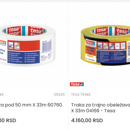
KE
05625
TESA TRAKE
za pod 50 mm X 33m 60760
Traka za trajno obeležav
X 33m 04169 - Tesa
,00
RSD
4.160,00
RSD