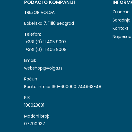
PODACI O KOMPANIJI
INFORM
O nama
TREZOR VOLGA
Saradnja
Bokeljska 7, 11118 Beograd
Kontakt
Telefon:
Najčešća 
+381 (0) 11 405 9007
+381 (0) 11 405 9008
Email:
webshop@volga.rs
Račun
Banka Intesa 160-6000001244963-48
PIB:
100023031
Matični broj:
07790937