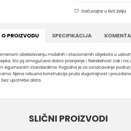
Sačuvajte u listi želja
O PROIZVODU
SPECIFIKACIJA
KOMENTA
ivremenom obeležavanju mobilnih i stacionarnih objekata u uslovi
ka, što joj omogućava dobro prianjanje i fleksibilnost čak i na 
im sigurnosnim standardima. Pogodna je za označavanje područj
nicama. Njena robusna konstrukcija pruža dugotrajnost i pouzdano
 bez upotrebe alata.
Vrednost
Email
TESA TRAKE
SLIČNI PROIZVODI
NEON ZELENA
TESA