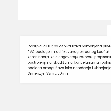
Izdržljiva, ali ručno cepiva traka namenjena pr
PVC podloge i modifikovanog prirodnog kaučuk lep
kombinacija, koje odgovaraju zakonski propisan
postrojenjima, skladištima, kancelarijama i bol
podloga omogućava lako nanošenje i uklanjanje
Dimenzije: 33m x 50mm
Karakteristika
Ime/Nadimak
Kategorija
BOJA
Poruka
Brend