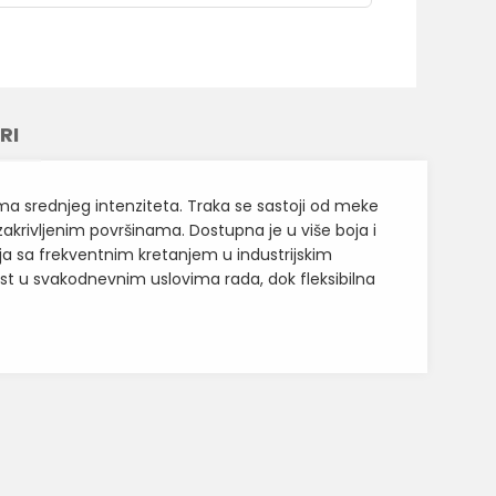
RI
ma srednjeg intenziteta. Traka se sastoji od meke
zakrivljenim površinama. Dostupna je u više boja i
a sa frekventnim kretanjem u industrijskim
st u svakodnevnim uslovima rada, dok fleksibilna