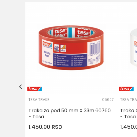
04180-CRNA
50m -
POŠALJI
PU
TESA TRAKE
05627
TESA TRA
Traka za pod 50 mm X 33m 60760
Traka 
- Tesa
- Tesa
1.450,00
RSD
1.450