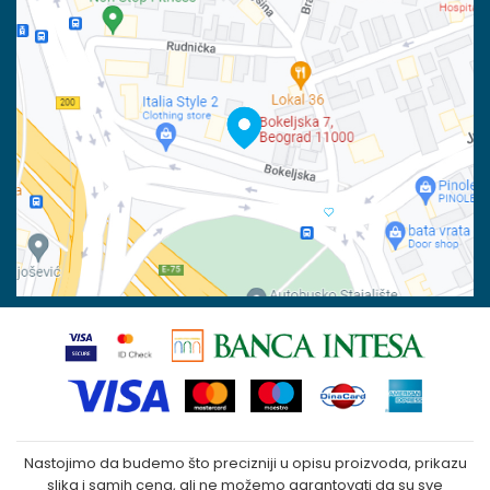
Račun
Isporuka
Banka Intesa 160-6000001244963-48
Pravo na odustajanje
PIB:
Reklamacije
100023031
Povraćaj sredstava
Matični broj:
07790937
Zamena veličine i zamena artikla za drugi
Kako kupiti
Nastojimo da budemo što precizniji u opisu proizvoda, prikazu
slika i samih cena, ali ne možemo garantovati da su sve