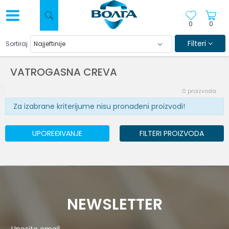
0
0
Filteri
Sortiraj
VATROGASNA CREVA
0
proizvoda
Za izabrane kriterijume nisu pronađeni proizvodi!
UPOREĐIVANJE
FILTERI PROIZVODA
NEWSLETTER