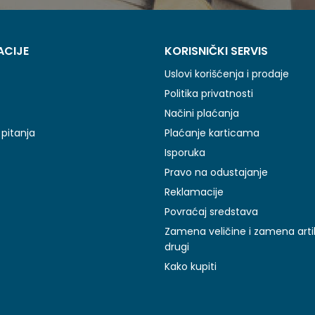
ACIJE
KORISNIČKI SERVIS
Uslovi korišćenja i prodaje
Politika privatnosti
Načini plaćanja
pitanja
Plaćanje karticama
Isporuka
Pravo na odustajanje
Reklamacije
Povraćaj sredstava
Zamena veličine i zamena arti
drugi
Kako kupiti