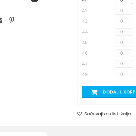
41
42
43
44
45
46
47
49
DODAJ U KORP
Sačuvajte u listi želja