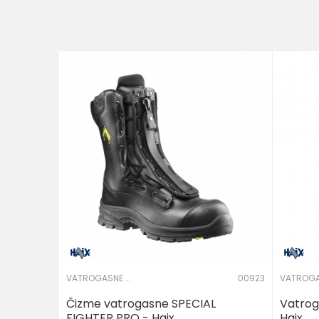
Brend
Poruka
NIVO ZAŠTITE OBUĆE
POŠALJI
VATROGASNE ČIZME I CIPELE
00923
Čizme vatrogasne SPECIAL
Vatrog
FIGHTER PRO - Haix
Haix