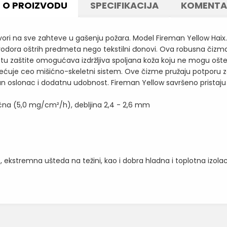
O PROIZVODU
SPECIFIKACIJA
KOMENTA
vori na sve zahteve u gašenju požara. Model Fireman Yellow Haix.
d prodora oštrih predmeta nego tekstilni đonovi. Ova robusna čizm
zaštite omogućava izdržljiva spoljana koža koju ne mogu oštetiti š
ćuje ceo mišićno-skeletni sistem. Ove čizme pružaju potporu za 
n oslonac i dodatnu udobnost. Fireman Yellow savršeno pristaju n
ačna (5,0 mg/cm²/h), debljina 2,4 - 2,6 mm
, ekstremna ušteda na težini, kao i dobra hladna i toplotna izolaci
Vrednost
Email
VATROGASNE ČIZME I CIPELE