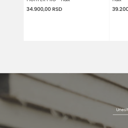
34.900,00
RSD
39.20
DODAJ U KORPU
Veličina
Veličina
43
42
46