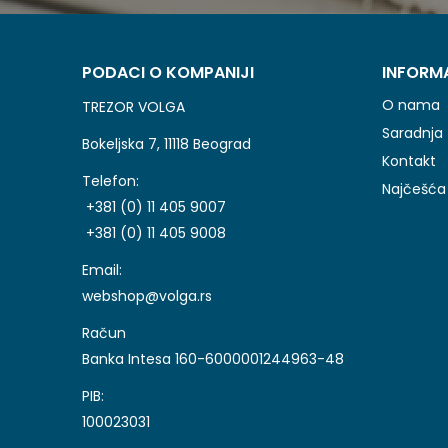
PODACI O KOMPANIJI
INFORM
O nama
TREZOR VOLGA
Saradnja
Bokeljska 7, 11118 Beograd
Kontakt
Telefon:
Najčešća 
+381 (0) 11 405 9007
+381 (0) 11 405 9008
Email:
webshop@volga.rs
Račun
Banka Intesa 160-6000001244963-48
PIB:
100023031