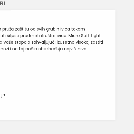
RI
a pruža zaštitu od svih grubih ivica tokom
iljasti predmeti ili oštre ivice. Micro Soft Light
vaše stopalo zahvaljujući izuzetno visokoj zaštiti
ozi i na taj način obezbeđuju najviši nivo
ja.