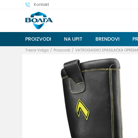
Kontakt
PROIZVODI
NA UPIT
BRENDOVI
P
Trezor Volga
Proizvodi
VATROGASNO SPASILAČKA OPREM