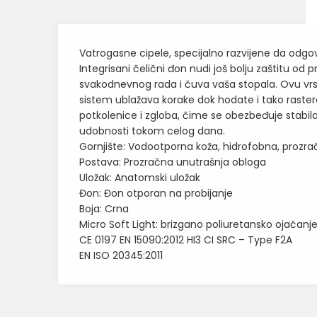
Vatrogasne cipele, specijalno razvijene da odgo
Integrisani čelični đon nudi još bolju zaštitu o
svakodnevnog rada i čuva vaša stopala. Ovu vrstu 
sistem ublažava korake dok hodate i tako rastere
potkolenice i zgloba, čime se obezbeđuje stabila
udobnosti tokom celog dana.
Gornjište: Vodootporna koža, hidrofobna, prozr
Postava: Prozračna unutrašnja obloga
Uložak: Anatomski uložak
Đon: Đon otporan na probijanje
Boja: Crna
Micro Soft Light: brizgano poliuretansko ojačanje
CE 0197 EN 15090:2012 HI3 CI SRC – Type F2A
EN ISO 20345:2011
Karakteristika
Ime/Nadimak
Kategorija