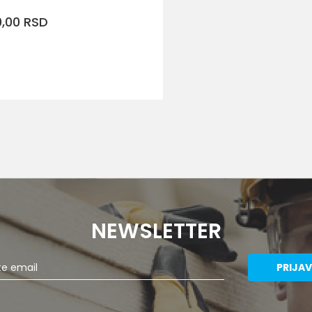
0,00
RSD
DODAJ U KORPU
40
41
43
44
47
NEWSLETTER
PRIJAV