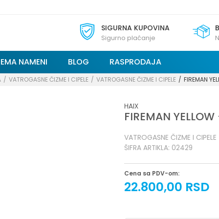
SIGURNA KUPOVINA
Sigurno plaćanje
N
REMA NAMENI
BLOG
RASPRODAJA
A
VATROGASNE ČIZME I CIPELE
VATROGASNE ČIZME I CIPELE
FIREMAN YEL
HAIX
FIREMAN YELLOW 
VATROGASNE ČIZME I CIPELE
ŠIFRA ARTIKLA:
02429
Cena sa PDV-om:
22.800,00
RSD