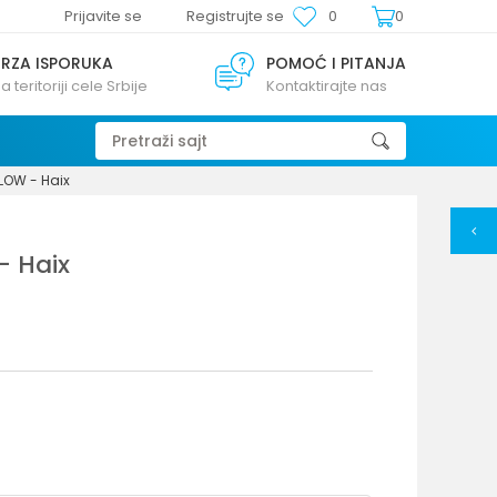
Prijavite se
Registrujte se
0
0
BRZA ISPORUKA
POMOĆ I PITANJA
a teritoriji cele Srbije
Kontaktirajte nas
Pretraži sajt
LOW - Haix
- Haix