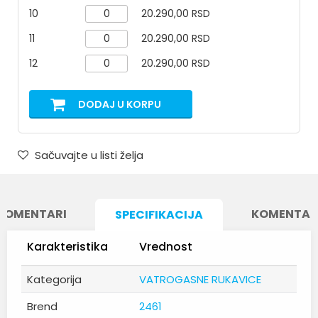
10
20.290,00 RSD
11
20.290,00 RSD
12
20.290,00 RSD
DODAJ U KORPU
Sačuvajte u listi želja
KOMENTARI
KOMENTAR
SPECIFIKACIJA
Karakteristika
Vrednost
Kategorija
VATROGASNE RUKAVICE
Brend
2461