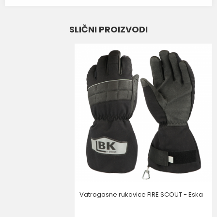
Ime/Nadimak
SLIČNI PROIZVODI
Email
Poruka
POŠALJI
Vatrogasne rukavice FIRE SCOUT - Eska