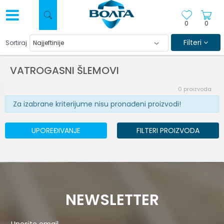
0
0
Filteri
Sortiraj
VATROGASNI ŠLEMOVI
0
proizvoda
Za izabrane kriterijume nisu pronađeni proizvodi!
UPOREĐIVANJE
FILTERI PROIZVODA
NEWSLETTER