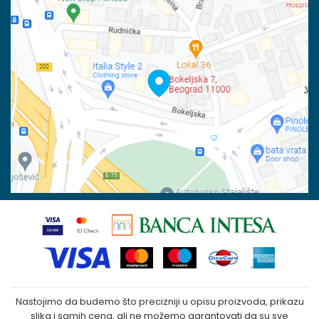
Račun
Isporuka
Banka Intesa 160-6000001244963-48
Pravo na odustajanje
PIB:
Reklamacije
100023031
Povraćaj sredstava
Matični broj:
07790937
Zamena veličine i zamena artikla za drugi
Kako kupiti
Nastojimo da budemo što precizniji u opisu proizvoda, prikazu
slika i samih cena, ali ne možemo garantovati da su sve