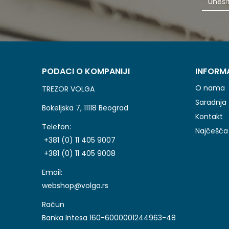
PODACI O KOMPANIJI
INFORM
O nama
TREZOR VOLGA
Saradnja
Bokeljska 7, 11118 Beograd
Kontakt
Telefon:
Najčešća 
+381 (0) 11 405 9007
+381 (0) 11 405 9008
Email:
webshop@volga.rs
Račun
Banka Intesa 160-6000001244963-48