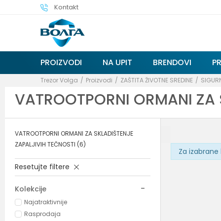
Kontakt
PROIZVODI
NA UPIT
BRENDOVI
P
Trezor Volga
Proizvodi
ZAŠTITA ŽIVOTNE SREDINE
SIGURN
VATROOTPORNI ORMANI ZA 
VATROOTPORNI ORMANI ZA SKLADIŠTENJE
ZAPALJIVIH TEČNOSTI
(6)
Za izabrane 
Resetujte filtere
Kolekcije
Najatraktivnije
Rasprodaja