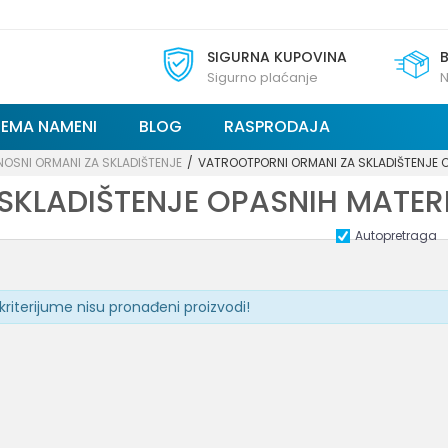
SIGURNA KUPOVINA
Sigurno plaćanje
N
REMA NAMENI
BLOG
RASPRODAJA
OSNI ORMANI ZA SKLADIŠTENJE
VATROOTPORNI ORMANI ZA SKLADIŠTENJE 
SKLADIŠTENJE OPASNIH MATER
Autopretraga
kriterijume nisu pronađeni proizvodi!