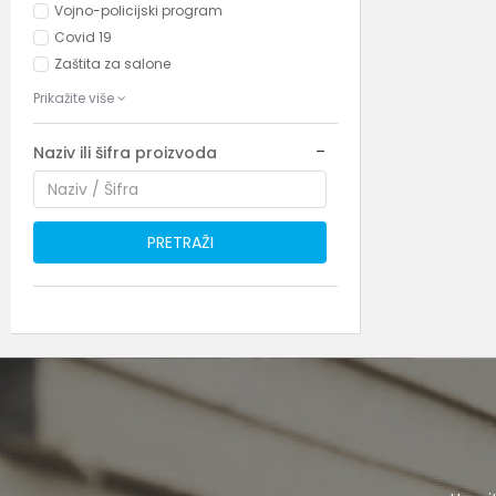
Vojno-policijski program
Covid 19
Zaštita za salone
Prikažite više
Naziv ili šifra proizvoda
PRETRAŽI