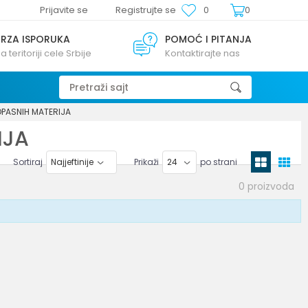
Prijavite se
Registrujte se
0
0
BRZA ISPORUKA
POMOĆ I PITANJA
a teritoriji cele Srbije
Kontaktirajte nas
Pretraži sajt
OPASNIH MATERIJA
IJA
Sortiraj
Prikaži
po strani
0
proizvoda