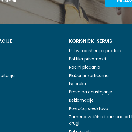
PRIJAV
ACIJE
KORISNIČKI SERVIS
Uslovi korišćenja i prodaje
Politika privatnosti
Načini plaćanja
pitanja
Plaćanje karticama
Isporuka
Pravo na odustajanje
Reklamacije
Povraćaj sredstava
Zamena veličine i zamena arti
drugi
Kako kupiti