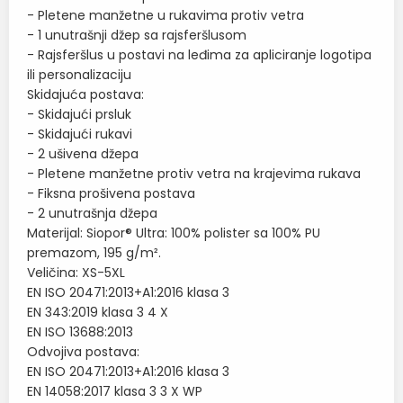
- Pletene manžetne u rukavima protiv vetra
- 1 unutrašnji džep sa rajsferšlusom
- Rajsferšlus u postavi na leđima za apliciranje logotipa
ili personalizaciju
Skidajuća postava:
- Skidajući prsluk
- Skidajući rukavi
- 2 ušivena džepa
- Pletene manžetne protiv vetra na krajevima rukava
- Fiksna prošivena postava
- 2 unutrašnja džepa
Materijal: Siopor® Ultra: 100% polister sa 100% PU
premazom, 195 g/m².
Veličina: XS-5XL
EN ISO 20471:2013+A1:2016 klasa 3
EN 343:2019 klasa 3 4 X
EN ISO 13688:2013
Odvojiva postava:
EN ISO 20471:2013+A1:2016 klasa 3
EN 14058:2017 klasa 3 3 X WP