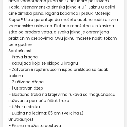
Hi-vis vodootporna jakna sa skidajućom postavom.
Topla, višenamenska zimska jakna 4 u 1. Jaknu u celini
čine zimska jakna, lagana kabanica i prsluk. Materijal
Siopor® Ultra garantuje da možete udobno raditi u svim
vremenskim uslovima. Pletene manžetne u rukavima
štite od prodora vetra, a svaka jakna je opremljena
praktičnim džepovima. Ovu jaknu možete nositi tokom
cele godine.
Spoljašnjost:
- Prava kragna
- Kapuljača koja se sklapa u kragnu
- Zatvaranje rajsferšlusom ispod preklopa sa čičak
trakom
- 2 ušivena džepa
- 1 uspravan džep
- Elastična traka na krajevima rukava sa mogućnošću
sužavanja pomoću čičak trake
- Učkur u struku
- Dužina na leđima: 85 cm (veličina L)
Unutrašnjost:
- Fiksna mrežasta postava