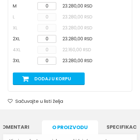
M
23.280,00 RSD
L
23.280,00 RSD
XL
23.280,00 RSD
2XL
23.280,00 RSD
4XL
22.160,00 RSD
3XL
23.280,00 RSD
DODAJ U KORPU
Sačuvajte u listi želja
KOMENTARI
SPECIFIKACI
O PROIZVODU