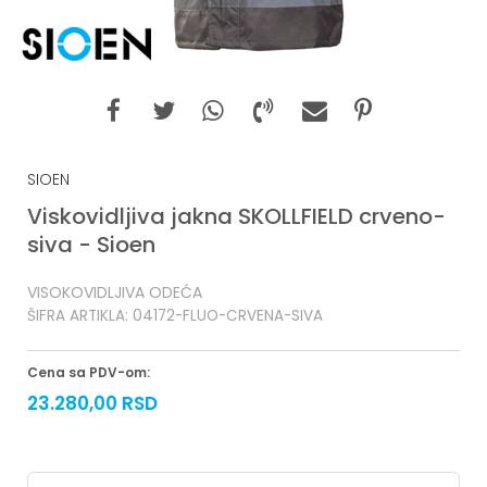
SIOEN
Viskovidljiva jakna SKOLLFIELD crveno-
siva - Sioen
VISOKOVIDLJIVA ODEĆA
ŠIFRA ARTIKLA:
04172-FLUO-CRVENA-SIVA
Cena sa PDV-om:
23.280,00
RSD