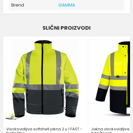
Brend
GAMMA
Ime/Nadimak
SLIČNI PROIZVODI
Email
Poruka
POŠALJI
Visokovidljiva softshell jakna 2 u 1 FAST -
Jakna visokovidljiva 