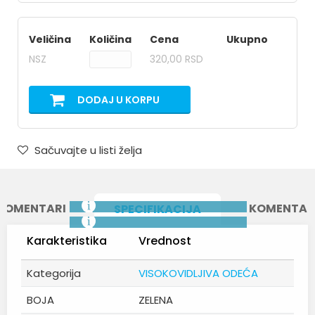
Veličina
Količina
Cena
Ukupno
NSZ
320,00 RSD
DODAJ U KORPU
Sačuvajte u listi želja
KOMENTARI
KOMENTAR
SPECIFIKACIJA
Karakteristika
Vrednost
Kategorija
VISOKOVIDLJIVA ODEĆA
BOJA
ZELENA