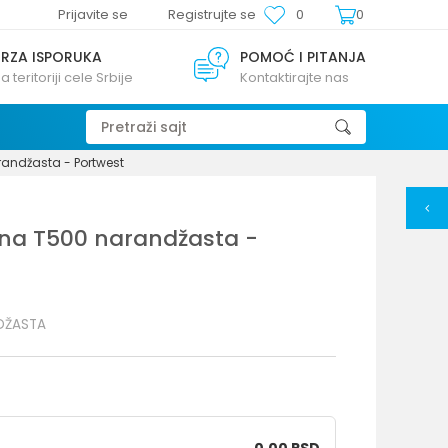
Prijavite se
Registrujte se
0
0
BRZA ISPORUKA
POMOĆ I PITANJA
a teritoriji cele Srbije
Kontaktirajte nas
Pretraži sajt
randžasta - Portwest
akna T500 narandžasta -
DŽASTA