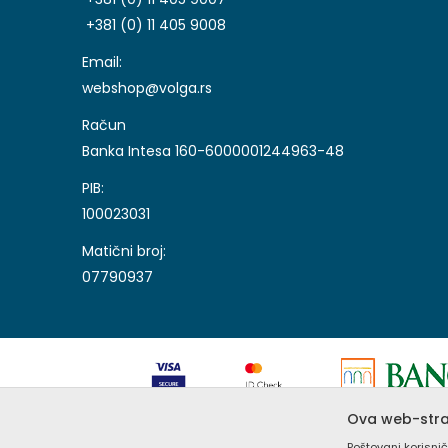
+381 (0) 11 405 9008
Email:
webshop@volga.rs
Račun
Banka Intesa 160-6000001244963-48
PIB:
100023031
Matični broj:
07790937
Ova web-stran
Nastojimo da budemo što precizniji u opisu proizvoda, 
Poštovani korisnič