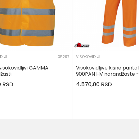
VISOKOVIDLJIVA ODEĆA
05297
VISOKOVIDLJIVA ODEĆA
visokovidljivi GAMMA
Visokovidljive kišne panta
žasti
900PAN HV narandžaste -
Plus
0
RSD
4.570,00
RSD
DODAJ U KORPU