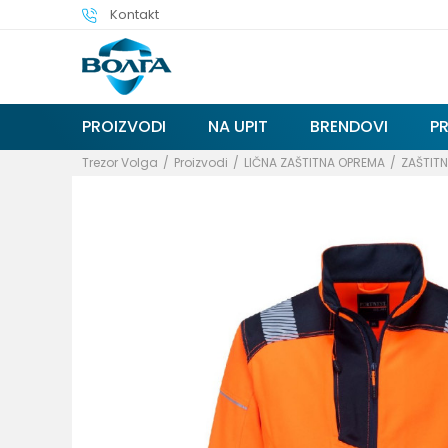
Kontakt
PROIZVODI
NA UPIT
BRENDOVI
P
Trezor Volga
Proizvodi
LIČNA ZAŠTITNA OPREMA
ZAŠTITN