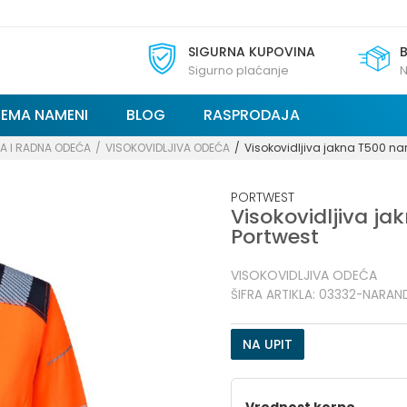
SIGURNA KUPOVINA
Sigurno plaćanje
N
REMA NAMENI
BLOG
RASPRODAJA
A I RADNA ODEĆA
VISOKOVIDLJIVA ODEĆA
Visokovidljiva jakna T500 na
PORTWEST
Visokovidljiva j
Portwest
VISOKOVIDLJIVA ODEĆA
ŠIFRA ARTIKLA:
03332-NARAN
NA UPIT