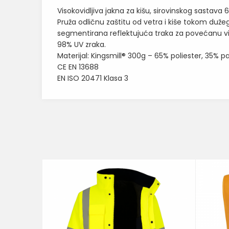
Visokovidljiva jakna za kišu, sirovinskog sastav
Pruža odličnu zaštitu od vetra i kiše tokom duž
segmentirana reflektujuća traka za povećanu vidl
98% UV zraka.
Materijal: Kingsmill® 300g – 65% poliester, 35% 
CE EN 13688
EN ISO 20471 Klasa 3
Karakteristika
Ime/Nadimak
Kategorija
BOJA
Poruka
Brend
05735
a 2 u 1