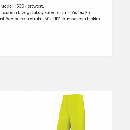
. Model T500 Portwest.
sistem brzog i lakog zatvaranja. HiVisTex Pro
astičan pojas u struku. 50+ UPF tkanina koja blokira
Visoko
LIGHT 