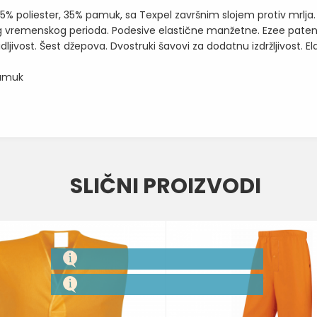
a 65% poliester, 35% pamuk, sa Texpel završnim slojem protiv mrlja
eg vremenskog perioda. Podesive elastične manžetne. Ezee patent 
jivost. Šest džepova. Dvostruki šavovi za dodatnu izdržljivost. El
pamuk
Vrednost
Email
VISOKOVIDLJIVA ODEĆA
SLIČNI PROIZVODI
NARANDŽASTA
PORTWEST