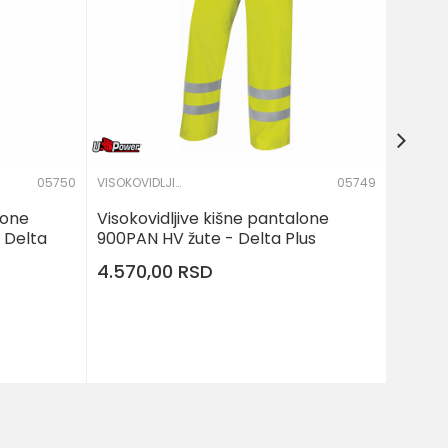
7.160
05750
VISOKOVIDLJIVA ODEĆA
05749
lone
Visokovidljive kišne pantalone
 Delta
900PAN HV žute - Delta Plus
4.570,00
RSD