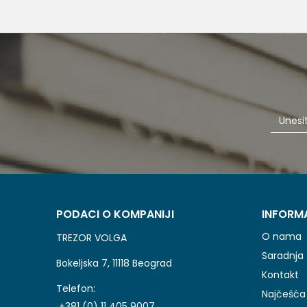
PODACI O KOMPANIJI
INFORM
O nama
TREZOR VOLGA
Saradnja
Bokeljska 7, 11118 Beograd
Kontakt
Telefon:
Najčešća 
+381 (0) 11 405 9007