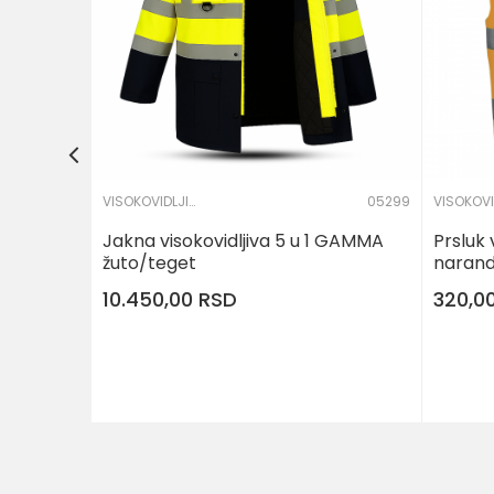
POŠALJI
VISOKOVIDLJIVA ODEĆA
05299
Jakna visokovidljiva 5 u 1 GAMMA
Prsluk 
žuto/teget
narand
10.450,00
RSD
320,0
DODAJ U KORPU
Veličina
S
M
L
XL
2XL
3XL