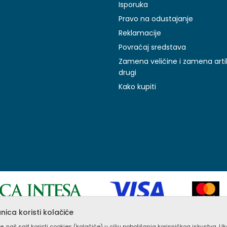
Isporuka
Pravo na odustajanje
Reklamacije
Povraćaj sredstava
Zamena veličine i zamena arti
drugi
Kako kupiti
ica koristi kolačiće
prikazu slika i samih cena, ali ne možemo garantovati da su sve inform
e, naš sajt koristi cookies (kolačiće) u cilju poboljšanja korisničkog iskustva. U