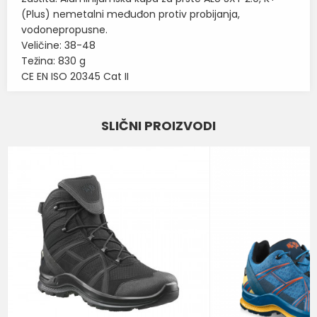
(Plus) nemetalni međuđon protiv probijanja,
vodonepropusne.
Veličine: 38-48
Težina: 830 g
CE EN ISO 20345 Cat II
Karakteristika
Vrednost
Ime/Nadimak
SLIČNI PROIZVODI
Kategorija
VODONEPROPUSNE CIPELE
Email
Brend
SIXTON
BOJA
CRNA
Poruka
NIVO ZAŠTITE OBUĆE
S3