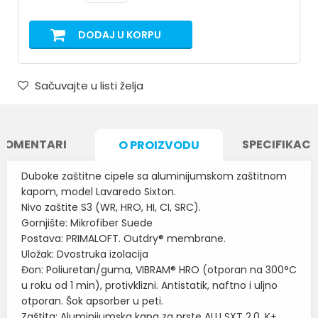
DODAJ U KORPU
Sačuvajte u listi želja
KOMENTARI
SPECIFIKACI
O PROIZVODU
Duboke zaštitne cipele sa aluminijumskom zaštitnom
kapom, model Lavaredo Sixton.
Nivo zaštite S3 (WR, HRO, HI, CI, SRC).
Gornjište: Mikrofiber Suede
Postava: PRIMALOFT. Outdry® membrane.
Uložak: Dvostruka izolacija
Đon: Poliuretan/guma, VIBRAM® HRO (otporan na 300°C
u roku od 1 min), protivklizni. Antistatik, naftno i uljno
otporan. Šok apsorber u peti.
Zaštita: Aluminijumska kapa za prste ALU SXT 2.0, K+