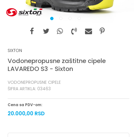
1
2
3
4
SIXTON
Vodonepropusne zaštitne cipele
LAVAREDO S3 - Sixton
VODONEPROPUSNE CIPELE
ŠIFRA ARTIKLA:
03463
Cena sa PDV-om:
20.000,00
RSD