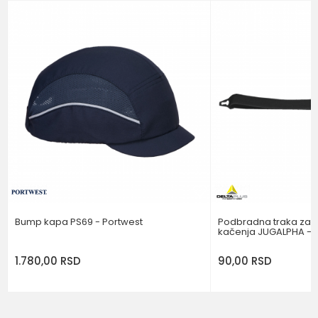
Email
Poruka
POŠALJI
Bump kapa PS69 - Portwest
Podbradna traka za š
kačenja JUGALPHA - D
1.780,00
RSD
90,00
RSD