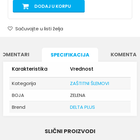
DODAJ U KORPU
Sačuvajte u listi želja
KOMENTARI
KOMENTAR
SPECIFIKACIJA
Karakteristika
Vrednost
Kategorija
ZAŠTITNI ŠLEMOVI
BOJA
ZELENA
Brend
DELTA PLUS
Ime/Nadimak
SLIČNI PROIZVODI