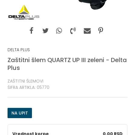
DELTA PLUS
Zaštitni šlem QUARTZ UP III zeleni - Delta
Plus
ZAŠTITNI ŠLEMOVI
ŠIFRA ARTIKLA:
05770
NA UPIT
Vrednost korpe
0,00 RSD