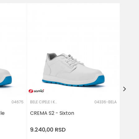
Bele c
Sixton
8.800
Veličin
35
04675
BELE CIPELE I KLOMPE
04336-BELA
le
CREMA S2 - Sixton
9.240,00
RSD