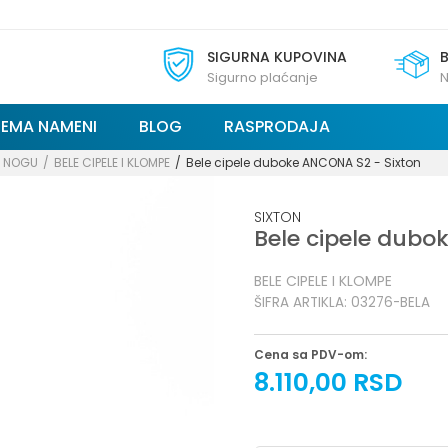
SIGURNA KUPOVINA
Sigurno plaćanje
N
REMA NAMENI
BLOG
RASPRODAJA
A NOGU
BELE CIPELE I KLOMPE
Bele cipele duboke ANCONA S2 - Sixton
SIXTON
Bele cipele dubo
BELE CIPELE I KLOMPE
ŠIFRA ARTIKLA:
03276-BELA
Cena sa PDV-om:
8.110,00
RSD