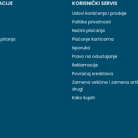
ACIJE
KORISNIČKI SERVIS
Uslovi korišćenja i prodaje
Politika privatnosti
Načini plaćanja
pitanja
Plaćanje karticama
Isporuka
Pravo na odustajanje
Reklamacije
Povraćaj sredstava
Zamena veličine i zamena arti
drugi
Kako kupiti