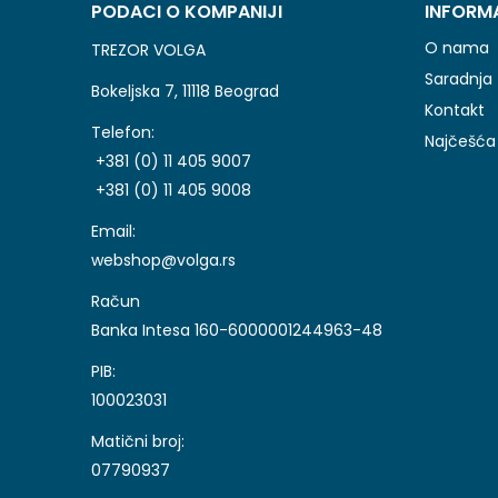
PODACI O KOMPANIJI
INFORM
O nama
TREZOR VOLGA
Saradnja
Bokeljska 7, 11118 Beograd
Kontakt
Telefon:
Najčešća 
+381 (0) 11 405 9007
+381 (0) 11 405 9008
Email:
webshop@volga.rs
Račun
Banka Intesa 160-6000001244963-48
PIB:
100023031
Matični broj:
07790937