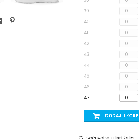
38
39
40
41
42
43
44
45
46
47
DODAJ U KORP
Sačuvajte u listi želja