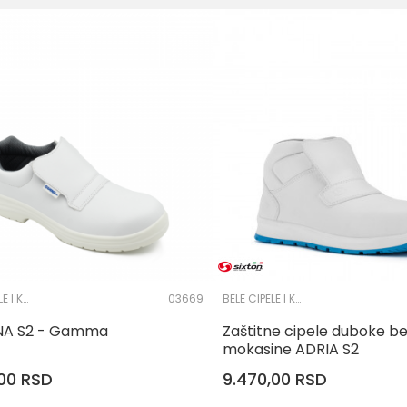
S2
BELE CIPELE I KLOMPE
03669
BELE CIPELE I KLOMPE
A S2 - Gamma
Zaštitne cipele duboke be
mokasine ADRIA S2
,00
RSD
9.470,00
RSD