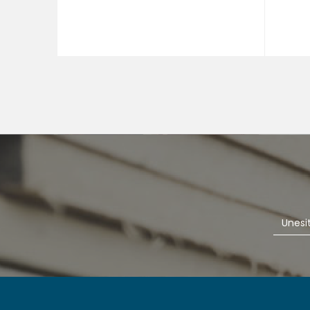
Veličina
36
40
44