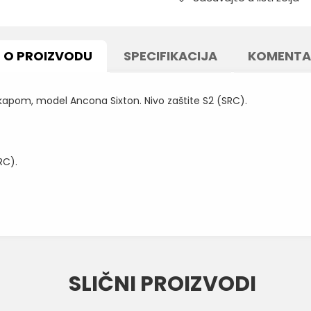
O PROIZVODU
SPECIFIKACIJA
KOMENTA
apom, model Ancona Sixton. Nivo zaštite S2 (SRC).
RC).
Vrednost
Email
BELE CIPELE I KLOMPE
SLIČNI PROIZVODI
SIXTON
BELA