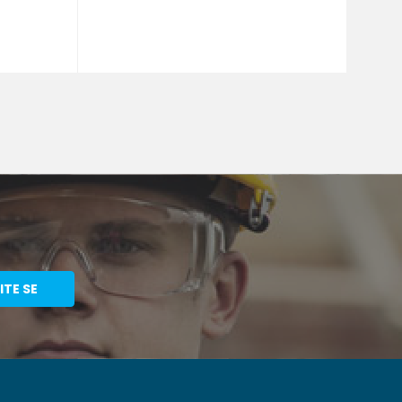
J U KORPU
40
ITE SE