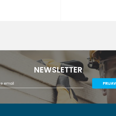
DODAJ U KORPU
DODA
Veličina
37
38
39
41
42
43
42
43
45
46
47
45
46
NEWSLETTER
PRIJAV