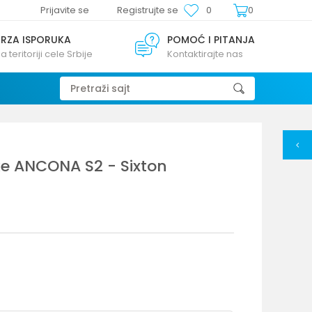
Prijavite se
Registrujte se
0
0
BRZA ISPORUKA
POMOĆ I PITANJA
a teritoriji cele Srbije
Kontaktirajte nas
Pretraži sajt
ke ANCONA S2 - Sixton