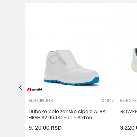
NIVO ZAŠTITE OBUĆE
03542-BELA
ton
POŠALJI
 U KORPU
40
44
48
BELE CIPELE I KLOMPE
04647
Duboke bele ženske cipele ALBA
ROWEN
HIGH S2 95442-00 - Sixton
9.120,00
RSD
3.220